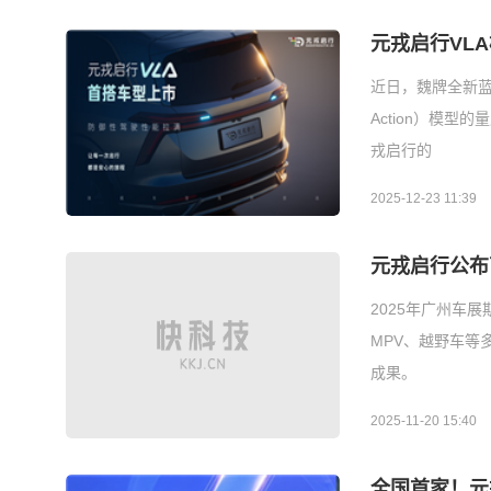
元戎启行VL
近日，魏牌全新蓝山
Action）模
戎启行的
2025-12-23 11:39
元戎启行公布
2025年广州车
MPV、越野车等
成果。
2025-11-20 15:40
全国首家！元戎