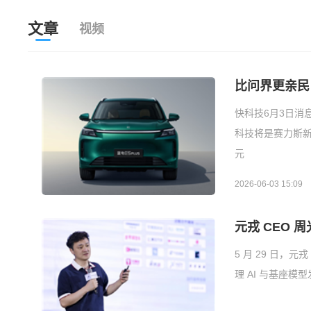
文章
视频
比问界更亲民
快科技6月3日消
科技将是赛力斯新
元
2026-06-03 15:09
元戎 CEO 
5 月 29 日，
理 AI 与基座