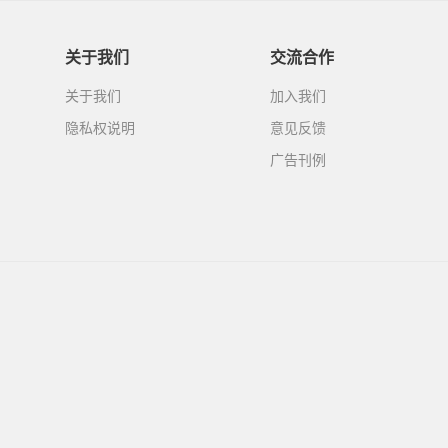
关于我们
交流合作
关于我们
加入我们
隐私权说明
意见反馈
广告刊例