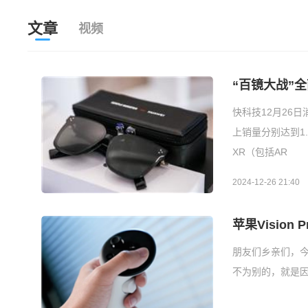
文章
视频
“百镜大战”全
快科技12月26日
上销量分别达到1.
XR（包括AR
2024-12-26 21:40
苹果Visio
朋友们乡亲们，
不为别的，就是因为