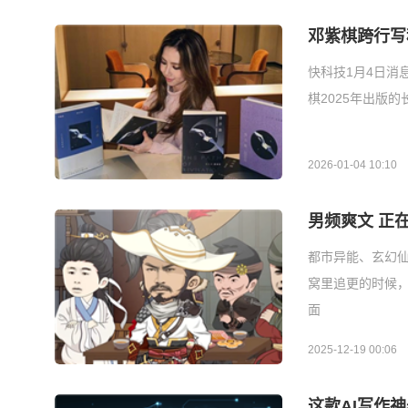
邓紫棋跨行写
快科技1月4日消
棋2025年出版
2026-01-04 10:10
男频爽文 正
都市异能、玄幻仙
窝里追更的时候
面
2025-12-19 00:06
这款AI写作