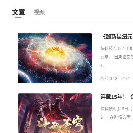
文章
视频
《超新星纪元
快科技7月27日
公示。 当月备案剧
幻
2026-07-27 14:54
连载15年！
快科技6月28日
结。 在剧情方面，