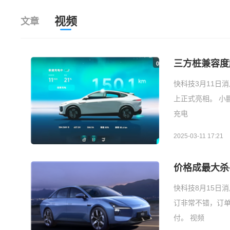
视频
文章
三方桩兼容度超
快科技3月11日消
上正式亮相。 小鹏
充电
2025-03-11 17:21
价格成最大杀
快科技8月15日
订非常不错，订单
付。 视频