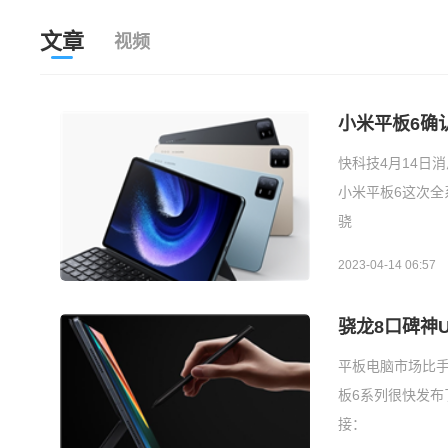
文章
视频
小米平板6确认
快科技4月14日
小米平板6这次全
骁
2023-04-14 06:57
骁龙8口碑神U
平板电脑市场比手
板6系列很快发布了
接：