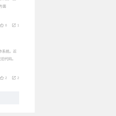
方面
0
1
作系统。近
老旧代码。
2
2