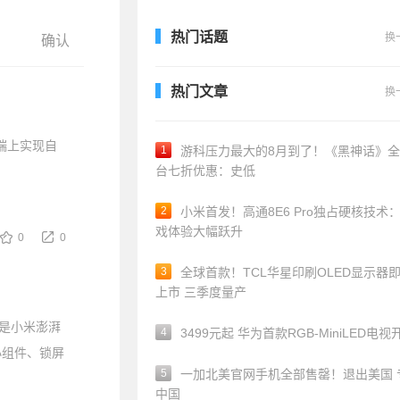
热门话题
换
热门文章
换
端上实现自
1
游科压力最大的8月到了！《黑神话》
台七折优惠：史低
2
小米首发！高通8E6 Pro独占硬核技术
戏体验大幅跃升
0
0
3
全球首款！TCL华星印刷OLED显示器
上市 三季度量产
是小米澎湃
4
3499元起 华为首款RGB-MiniLED电视
小组件、锁屏
5
一加北美官网手机全部售罄！退出美国 
中国