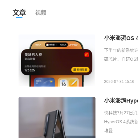
文章
视频
小米澎湃OS
下半年的新系统
研芯片、自研OS和
2026-07-31 15:16
小米澎湃Hy
快科技7月27日
HyperOS 
堆叠