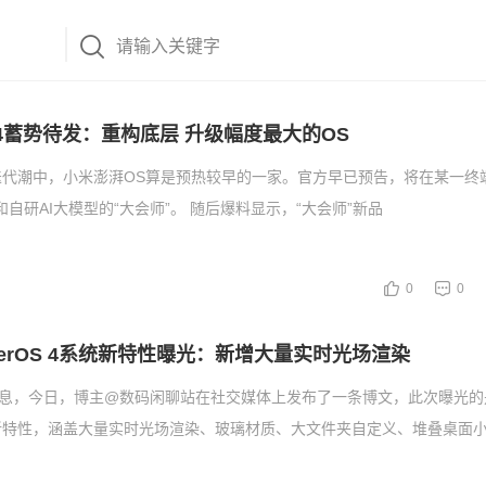
 4蓄势待发：重构底层 升级幅度最大的OS
迭代潮中，小米澎湃OS算是预热较早的一家。官方早已预告，将在某一终
自研AI大模型的“大会师”。 随后爆料显示，“大会师”新品
0
0
perOS 4系统新特性曝光：新增大量实时光场渲染
消息，今日，博主@数码闲聊站在社交媒体上发布了一条博文，此次曝光的
4系统新特性，涵盖大量实时光场渲染、玻璃材质、大文件夹自定义、堆叠桌面