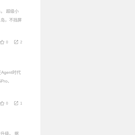
。 超级小
上岛，不挡屏
0
2
Agent时代
Pro、
0
1
升级。 据