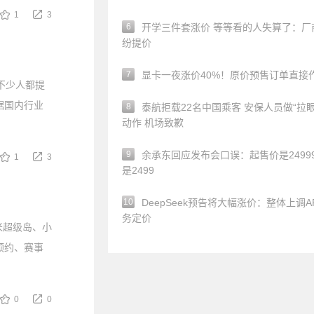
1
3
6
开学三件套涨价 等等看的人失算了：厂
纷提价
7
显卡一夜涨价40%！原价预售订单直接
不少人都提
据国内行业
8
泰航拒载22名中国乘客 安保人员做“拉眼
动作 机场致歉
9
余承东回应发布会口误：起售价是24999
1
3
是2499
10
DeepSeek预告将大幅涨价：整体上调A
务定价
米超级岛、小
预约、赛事
0
0