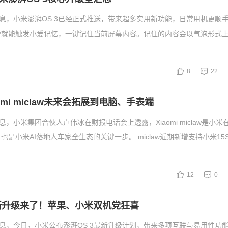
消息，小米澎湃OS 3已经正式推送，带来超多实用新功能，日常用机更顺手
滑就能触发小爱记忆，一键记住当前屏幕内容。记住的内容会以气泡形式
8
22
omi miclaw未来会拓展到电脑、手表端
息，小米集团合伙人卢伟冰在财报电话会上透露，Xiaomi miclaw是小米在
是小米AI落地人车家全生态的关键一步。 miclaw近期新增支持小米15S
12
0
最新升级来了！苹果、小米双机党狂喜
消息，今日，小米公布澎湃OS 3最新升级计划，带来多项互联与易用性功能