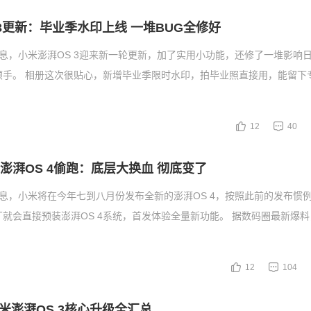
 3更新：毕业季水印上线 一堆BUG全修好
消息，小米澎湃OS 3迎来新一轮更新，加了实用小功能，还修了一堆影响
顺手。 相册这次很贴心，新增毕业季限时水印，拍毕业照直接用，能留下
12
40
澎湃OS 4偷跑：底层大换血 彻底变了
消息，小米将在今年七到八月份发布全新的澎湃OS 4，按照此前的发布惯
厂就会直接预装澎湃OS 4系统，首发体验全量新功能。 据数码圈最新爆料，
12
104
米澎湃OS 3核心升级全汇总