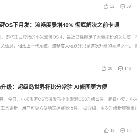
12
58
湃OS下月发：流畅度暴增40% 彻底解决之前卡顿
息，即将正式登场的小米澎湃OS 4，最近已经攒足了大量米粉的关注度，
相关信息，相比上一代系统，流畅度大幅跃升只是这次升级的亮点之一。 
26
146
 3升级：超级岛世界杯比分常驻 AI修图更方便
消息，今日，小米澎湃OS官微发布小米澎湃OS3升级公告，超级小爱、小
用工具更新，用户可更方便地掌握赛事信息。 据介绍，本次升级新增赛事
11
14