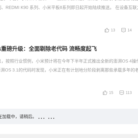
、REDMI K90 系列、小米平板8系列即日起开始陆续推送。 在设备互联
13
14
 4重磅升级：全面剔除老代码 流畅度起飞
息，按照行业惯例，小米预计将在今年下半年正式推出全新的澎湃OS 4操
湃OS 3.1的代码时发现，小米正在有计划地分阶段剥离那些承载多年的
15
113
在加载中，请稍后。