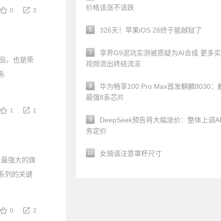
价格该涨不该跌
0
3
6
326天！苹果iOS 26终于能越狱了
7
享界G9泥坑实测被质疑为AI合成 更多
品，也是荣
视频流出终结流言
系
8
华为畅享100 Pro Max首发麒麟8030
最强8系芯片
1
1
9
DeepSeek预告将大幅涨价：整体上调A
务定价
10
女骑请注意罩杯尺寸
上最强大的旗
3系列的关键
0
2