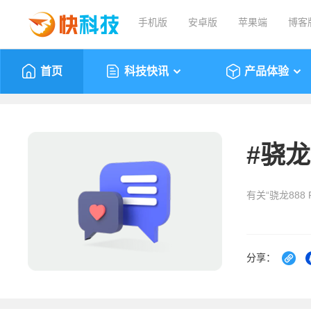
手机版
安卓版
苹果端
博客
首页
科技快讯
产品体验
#
骁龙8
有关“骁龙888 
分享：