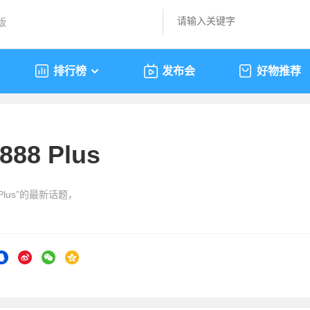
版
排行榜
发布会
好物推荐
88 Plus
Plus”的最新话题，