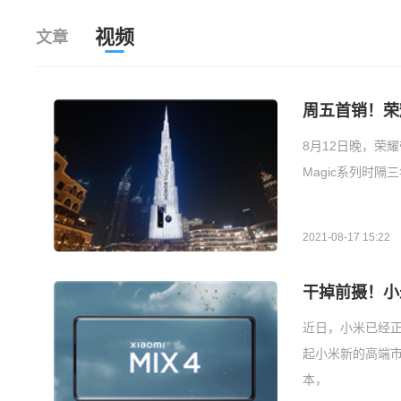
视频
文章
周五首销！荣
8月12日晚，荣耀
Magic系列时
2021-08-17 15:22
干掉前摄！小
近日，小米已经正
起小米新的高端
本，