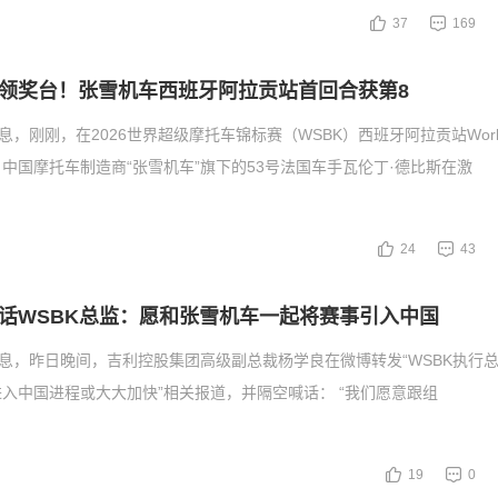
37
169
领奖台！张雪机车西班牙阿拉贡站首回合获第8
息，刚刚，在2026世界超级摩托车锦标赛（WSBK）西班牙阿拉贡站Worl
中国摩托车制造商“张雪机车”旗下的53号法国车手瓦伦丁·德比斯在激
24
43
话WSBK总监：愿和张雪机车一起将赛事引入中国
消息，昨日晚间，吉利控股集团高级副总裁杨学良在微博转发“WSBK执行
入中国进程或大大加快”相关报道，并隔空喊话： “我们愿意跟组
19
0