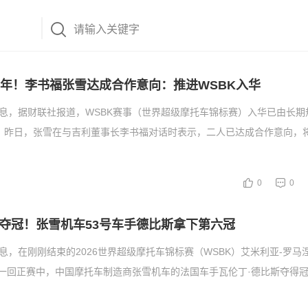
7年！李书福张雪达成合作意向：推进WSBK入华
消息，据财联社报道，WSBK赛事（世界超级摩托车锦标赛）入华已由长期
 昨日，张雪在与吉利董事长李书福对话时表示，二人已达成合作意向，将
0
0
夺冠！张雪机车53号车手德比斯拿下第六冠
消息，在刚刚结束的2026世界超级摩托车锦标赛（WSBK）艾米利亚-罗马
组别第一回正赛中，中国摩托车制造商张雪机车的法国车手瓦伦丁·德比斯夺得