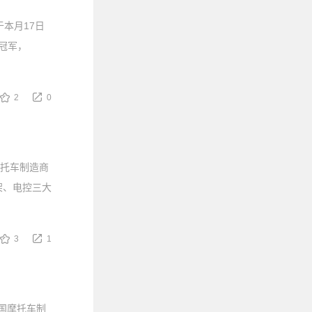
于本月17日
冠军，
2
0
摩托车制造商
架、电控三大
3
1
国摩托车制