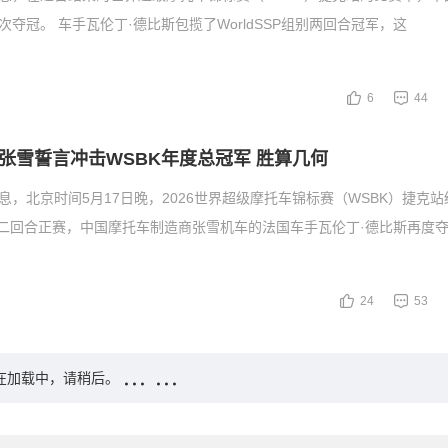
次夺冠。 车手瓦伦丁·德比斯包揽了WorldSSP组别两回合冠军，这
6
44
张雪誓言冲击WSBK年度总冠军 胜算几何
消息，北京时间5月17日晚，2026世界超级摩托车锦标赛（WSBK）捷克站
组别第二回合正赛，中国摩托车制造商张雪机车的法国车手瓦伦丁·德比斯再度
24
53
在加载中，请稍后。