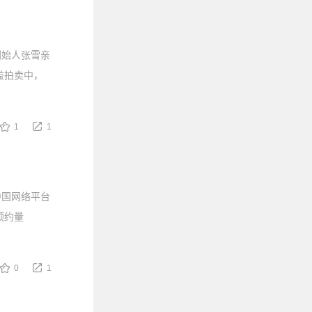
创始人张雪亲
益拍卖中，
1
1
中国网络平台
预约量
0
1