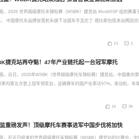
息，2026 世界超级摩托车锦标赛（WSBK）捷克站 WorldSSP 组别赛事
。 中国摩托车品牌张雪机车旗下法国车手瓦伦丁·德比斯包揽本站两回合
23
3
BK捷克站再夺魁！47年产业链托起一台冠军摩托
消息，近日，2026年WSBK（世界超级摩托车锦标赛）捷克站，中国重庆
R赛季内第五次登上冠军领奖台，这辆赛车的国产化率达97%，发动机、车
16
38
总监重磅发声！顶级摩托车赛事进军中国步伐将加快
消息，在近日结束的世界超级摩托车锦标赛（WSBK）捷克站的比赛中，中