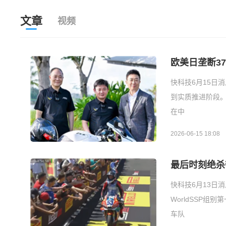
文章
视频
欧美日垄断3
快科技6月15日
到实质推进阶段。
在中
2026-06-15 18:08
最后时刻绝杀
快科技6月13日
WorldSSP
车队