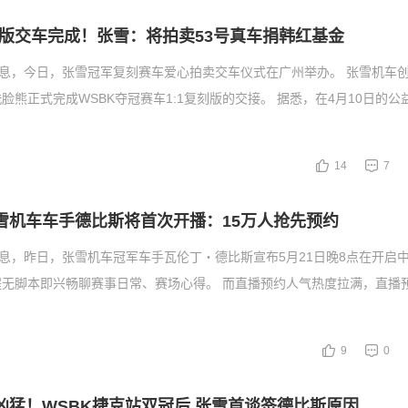
版交车完成！张雪：将拍卖53号真车捐韩红基金
消息，今日，张雪冠军复刻赛车爱心拍卖交车仪式在广州举办。 张雪机车
脸熊正式完成WSBK夺冠赛车1:1复刻版的交接。 据悉，在4月10日的公
14
7
张雪机车车手德比斯将首次开播：15万人抢先预约
消息，昨日，张雪机车冠军车手瓦伦丁・德比斯宣布5月21日晚8点在开启
程无脚本即兴畅聊赛事日常、赛场心得。 而直播预约人气热度拉满，直播
9
0
头凶猛！WSBK捷克站双冠后 张雪首谈签德比斯原因