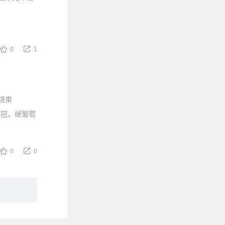
0
1
结束
夺冠，继葡萄
0
0