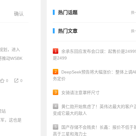
热门话题
换
热门文章
换
规划，进入
1
余承东回应发布会口误：起售价是24999
是2499
推动WSBK
2
DeepSeek预告将大幅涨价：整体上调A
务定价
0
0
3
女骑请注意罩杯尺寸
4
黄仁勋开始焦虑了！英伟达最大的客户
涅站
变成它最大的敌人
冠军，这也是
5
国产存储不会贱卖！长鑫：报价不低于
高于三星和海力士