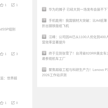
1
1
6
华为的摊子 已经大到一场发布会装不下
7
手机能用！我国钢材大突破：比A4纸薄
折出钢铁版纸飞机
dSSP组别
8
汪峰：公司因AI已从1100人优化到400
营效率显著提升
9
终于见到张雪了！台湾省820RR美女车
1
3
邀参观机车工厂
10
聚焦超级工程与科研生产力！Lenovo P1
2026工作站评测
总监：世界超
1
0