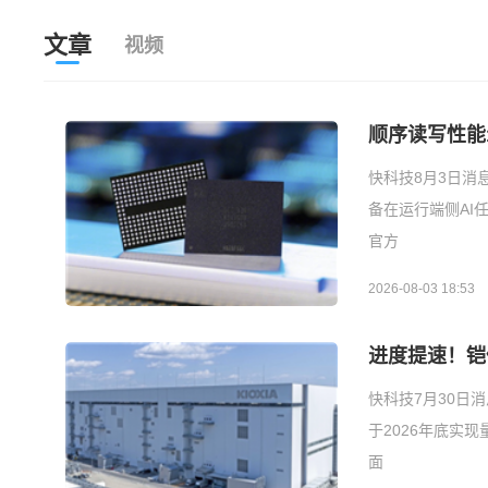
文章
视频
顺序读写性能1
快科技8月3日消
备在运行端侧AI任
官方
2026-08-03 18:53
进度提速！铠侠
快科技7月30日
于2026年底实
面