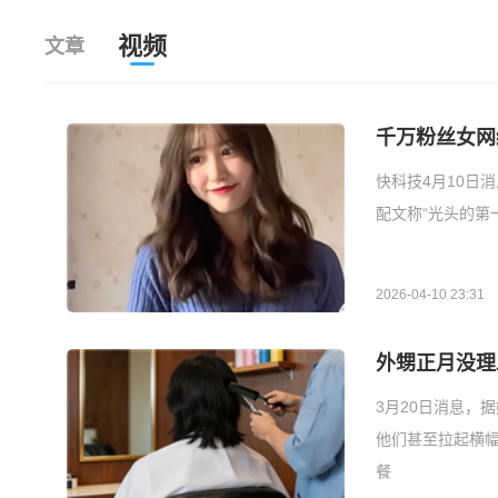
视频
文章
千万粉丝女网
快科技4月10日
配文称“光头的第
2026-04-10 23:31
外甥正月没理
3月20日消息，
他们甚至拉起横
餐