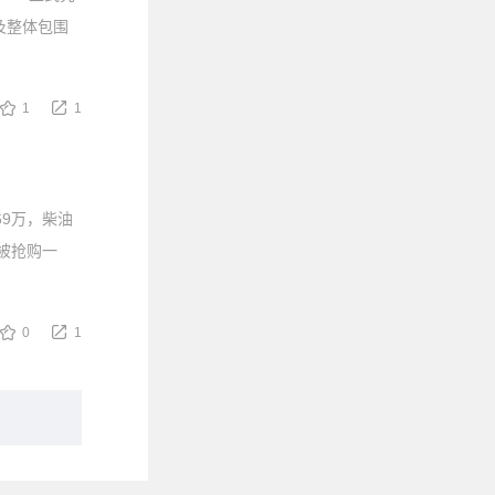
及整体包围
1
1
69万，柴油
会被抢购一
0
1