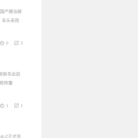
的国产硬派越
，车头采用
0
3
这款新车此前
力矩阵覆
1
1
4-Z正式亮