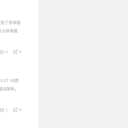
谈到了非承载
认为非承载
0
0
0T V6燃
级混动架构，
1
0