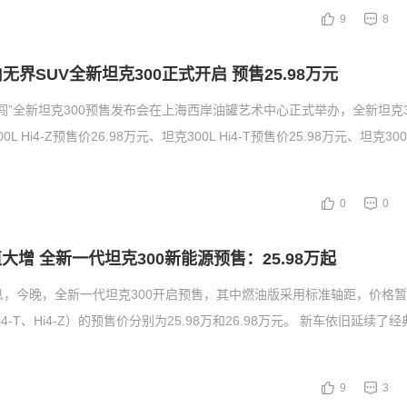
9
8
无界SUV全新坦克300正式开启 预售25.98万元
去闯”全新坦克300预售发布会在上海西岸油罐艺术中心正式举办，全新坦克3
L Hi4-Z预售价26.98万元、坦克300L Hi4-T预售价25.98万元、坦克30
0
0
值大增 全新一代坦克300新能源预售：25.98万起
息，今晚，全新一代坦克300开启预售，其中燃油版采用标准轴距，价格
4-T、Hi4-Z）的预售价分别为25.98万和26.98万元。 新车依旧延续了经
9
3