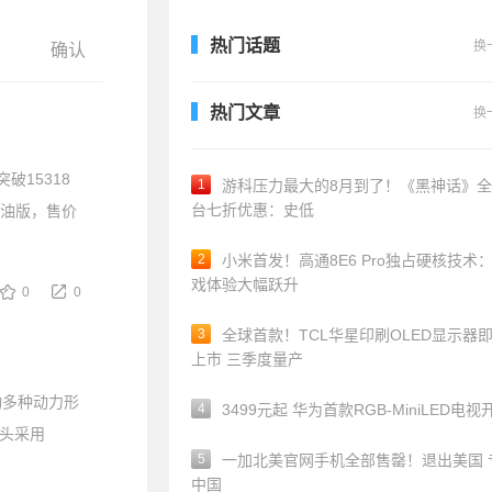
热门话题
换
热门文章
换
破15318
1
游科压力最大的8月到了！《黑神话》
台七折优惠：史低
柴油版，售价
2
小米首发！高通8E6 Pro独占硬核技术
戏体验大幅跃升
0
0
3
全球首款！TCL华星印刷OLED显示器
上市 三季度量产
动多种动力形
4
3499元起 华为首款RGB-MiniLED电视
车头采用
5
一加北美官网手机全部售罄！退出美国 
中国