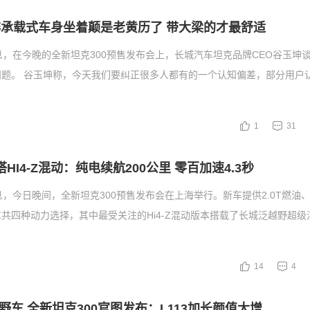
非承载式车身坐着颠是老黄历了 带大梁的才最舒适
息，在今晚的全新坦克300预售发布会上，长城汽车坦克品牌CEO谷玉坤
问题。 谷玉坤称，今天我们要纠正很多人都有的一个认知偏差，部分用户
1
31
搭HI4-Z混动：纯电续航200公里 零百加速4.3秒
，今日晚间，全新坦克300预售发布会在上海举行。新车提供2.0T燃油、3.
i4-Z共四种动力选择，其中最受关注的Hi4-Z混动版本搭载了长城泛越野超
14
4
野车 全新坦克300官图发布：L113加长颜值大增