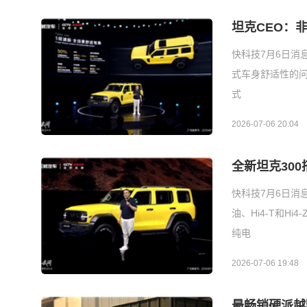
坦克CEO：
快科技7月6日消
式车身舒适性的
式
2026-07-06 20:04
全新坦克300
快科技7月6日消息
油、Hi4-T和H
纯电
2026-07-06 19:48
最畅销硬派越