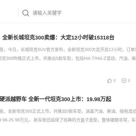
起！全新长城坦克300卖爆：大定12小时破15318台
息，今日，长城坦克SUV官方宣布，全新坦克300大定开启12小时，订单突
克300昨晚正式上市，共推出5款车型，包括Hi4-T/Hi4-Z混动、汽油、
0
0
派越野车 全新一代坦克300上市：19.98万起
消息，全新坦克300正式上市，共推出5款车型，涵盖汽油、柴油、插电混
9.98-25.98万元。 新车依旧延续了经典的方盒子造型，整体硬朗非常，