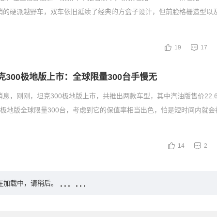
畅销的硬派越野车，双车依旧延续了经典的方盒子设计，但前脸格栅造型以
19
17
 坦克300极地版上市：全球限量300台手慢无
日消息，刚刚，坦克300极地版上市，共推出两款车型，其中汽油版售价22.
万。 极地版全球限量300台，考虑到它的保值率相当出色，怕是短时间内就
14
2
在加载中，请稍后。