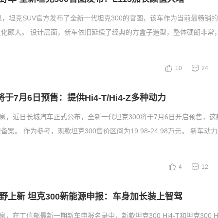
息，坦克SUV官方发布了全新一代坦克300的官图，该车作为当前最畅销
变化颇大。 设计层面，新车依旧延续了经典的方盒子造型，整体硬朗非常
10
24
于7月6日预售：提供Hi4-T/Hi4-Z多种动力
消息，近日长城汽车正式公布，全新一代坦克300将于7月6日开启预售，
案。 作为参考，现款坦克300售价区间为19.98-24.98万元。 新车动
4
12
野上新 坦克300新能源申报：车身加长装上智驾
息，在工信部最新一期新车申报名录中，新款坦克300 Hi4-T和坦克300 Hi