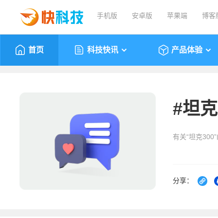
手机版
安卓版
苹果端
博客
首页
科技快讯
产品体验
#
坦克
有关“坦克300
分享：