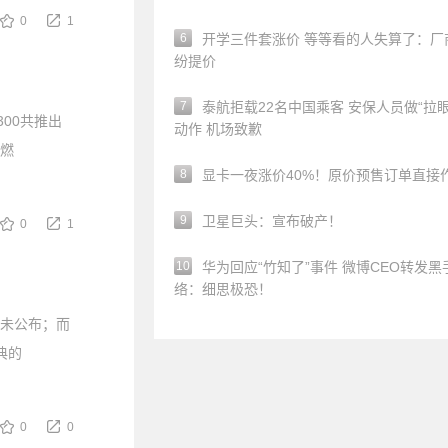
0
1
6
开学三件套涨价 等等看的人失算了：厂
纷提价
7
泰航拒载22名中国乘客 安保人员做“拉眼
00共推出
动作 机场致歉
0燃
8
显卡一夜涨价40%！原价预售订单直接
9
卫星巨头：宣布破产！
0
1
10
华为回应“竹知了”事件 微博CEO转发黑
络：细思极恐！
暂未公布；而
典的
0
0