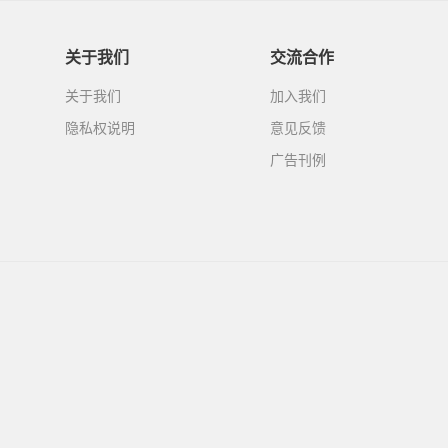
关于我们
交流合作
关于我们
加入我们
隐私权说明
意见反馈
广告刊例