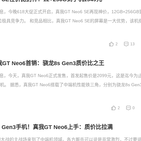
息，今晚618大促正式开启，真我GT Neo6 SE再现神价，12GB+256G
位极具竞争力。 和竞品相比，真我GT Neo6 SE的屏幕是一大优势，该机搭
2
13
我GT Neo6首销：骁龙8s Gen3质价比之王
消息，今天，真我GT Neo6正式发售，首发起售价是2099元，这是迄今为
3手机。 据悉，真我GT Neo6搭载了中端机性能铁三角，分别为骁龙8s Gen
2
0
 Gen3手机！真我GT Neo6上手：质价比拉满
圈大战的主战场来到了中端机领域。各方厮杀可以说是非常激烈，不过要