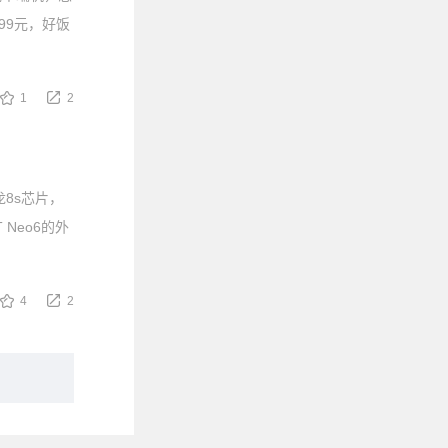
99元，好饭
1
2
龙8s芯片，
Neo6的外
4
2