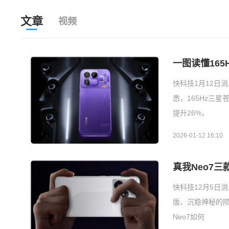
文章
视频
一图读懂165
快科技1月12日
悉，165Hz三
提升26%，
2026-01-12 16:10
真我Neo7
快科技12月5日
版、沉稳神秘的陨
Neo7如何