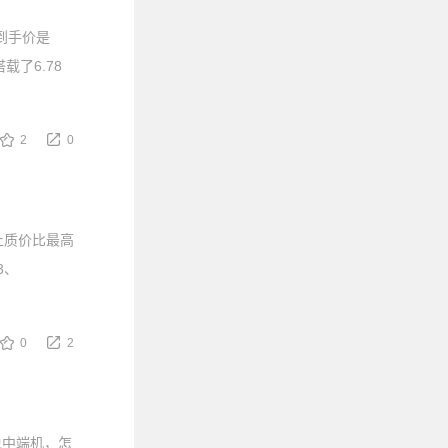
B到手价是
载了6.78
2
0
止质价比最高
3、
0
2
说中端机，怎