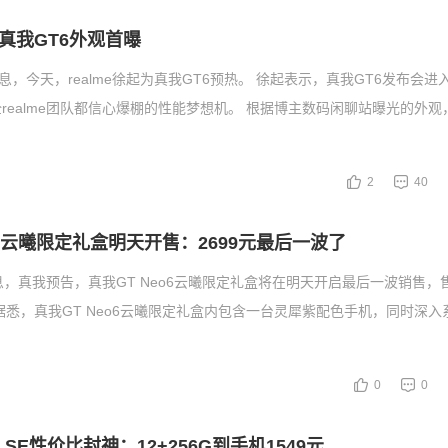
真我GT6外观首曝
息，今天，realme徐起为真我GT6预热。 徐起表示，真我GT6发布会进
realme团队都信心爆棚的性能梦想机。 根据博主数码闲聊站曝光的外观
2
40
o6云曦限定礼盒明天开售：2699元最后一波了
息，真我预告，真我GT Neo6云曦限定礼盒将在明天开启最后一波销售，售
据悉，真我GT Neo6云曦限定礼盒内包含一台灵犀紫配色手机，同时深入
0
0
6 SE性价比封神：12+256G到手机1549元