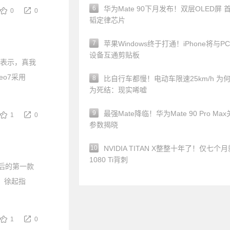
6
华为Mate 90下月发布！双层OLED屏 
0
0
韬定律芯片
7
苹果Windows终于打通！iPhone将与P
设备互通剪贴板
方表示，真我
eo7采用
8
比自行车都慢！电动车限速25km/h 为
为死结：现实唏嘘
9
最强Mate降临！华为Mate 90 Pro Ma
1
0
参数揭晓
10
NVIDIA TITAN X整整十年了！仅七个
1080 Ti背刺
立后的第一款
 徐起指
1
0