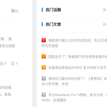
热门话题
换
热门文章
换
屏。 据
1
电摩逆行撞上200万的迈凯伦！车主已
险代位追偿
幕发光效能
2
国家出手了！新能源汽车充电将全面升
0
0
3
全面淘汰核电站40年后 意大利终于忍
4
游科压力最大的8月到了！《黑神话》
台七折优惠：史低
级的星舰
品，真我
5
华为MateBook Pro S参数、卖点公布
XE90、全球最轻