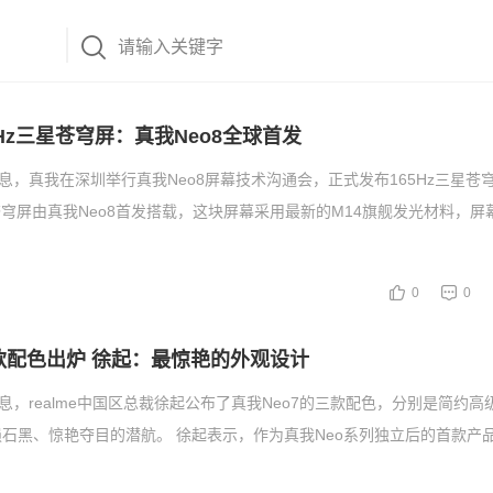
Hz三星苍穹屏：真我Neo8全球首发
消息，真我在深圳举行真我Neo8屏幕技术沟通会，正式发布165Hz三星苍穹
星苍穹屏由真我Neo8首发搭载，这块屏幕采用最新的M14旗舰发光材料，屏
0
0
三款配色出炉 徐起：最惊艳的外观设计
消息，realme中国区总裁徐起公布了真我Neo7的三款配色，分别是简约高
石黑、惊艳夺目的潜航。 徐起表示，作为真我Neo系列独立后的首款产