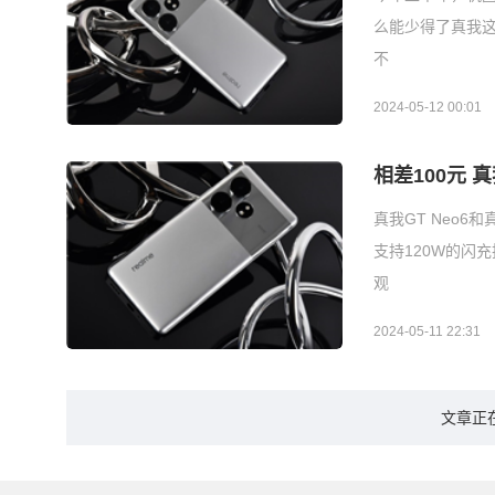
么能少得了真我这
不
2024-05-12 00:01
相差100元 真
真我GT Neo6
支持120W的闪
观
2024-05-11 22:31
文章正