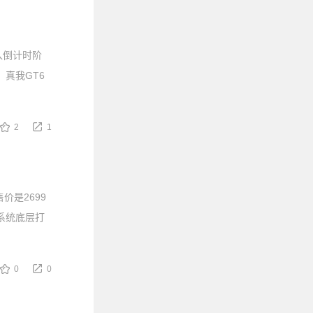
入倒计时阶
，真我GT6
2
1
价是2699
系统底层打
0
0