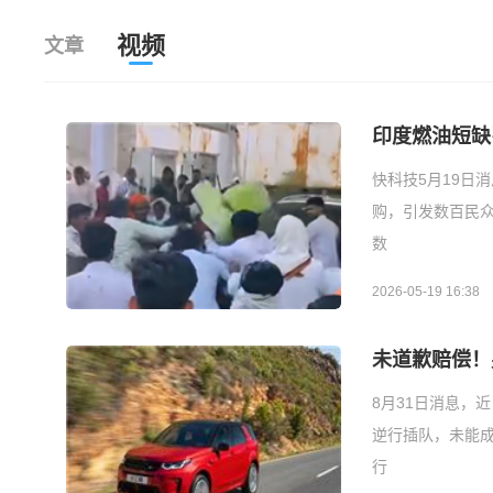
视频
文章
印度燃油短缺
快科技5月19日
购，引发数百民
数
2026-05-19 16:38
未道歉赔偿！
8月31日消息，
逆行插队，未能
行