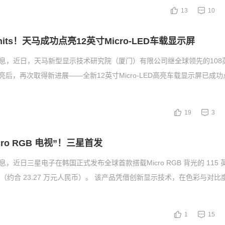
13
10
nits！天马成功点亮12英寸Micro-LED车载显示屏
消息，近日，天马新型显示技术研究院（厦门）有限公司继全球领先的108英
亮后，再次取得新进展——全新12英寸Micro-LED高亮车载显示屏已成功
19
3
ro RGB 电视”！三星首发
息，近日三星电子在韩国正式发布全球首款搭载Micro RGB 背光的 115
韩元（约合 23.27 万元人民币）。 该产品凭借创新显示技术，在色彩与对
1
15