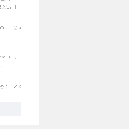
商转之后，下
7
4
o LED、
电
5
0