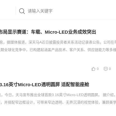
局显示赛道：车载、Micro-LED业务成效突出
消息，据媒体报道，深天马A近日披露投资者关系活动记录表公告。公司在
长期全球化竞争中，已构建起涵盖产品技术、客户关系、供应链能力等多
0
0
.16英寸Micro-LED透明圆屏 适配智能座舱
，今日，天马宣布推出全球首款3.16英寸Micro-LED透明圆屏。 据介
态，并搭配窄边框设计，可带来窄边透明、无界沉浸的视觉体验，兼顾美