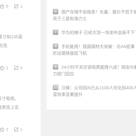
0
1
6
国产存储不会贱卖！长鑫：报价不低于
高于三星和海力士
7
华为的摊子 已经大到一场发布会装不下
寸和135英
点亮
8
手机能用！我国钢材大突破：比A4纸薄
折出钢铁版纸飞机
9
24小时不关空调电费能降六成！网友吵
1
0
力部门回应
10
汪峰：公司因AI已从1100人优化到400
营效率显著提升
 英寸电视，
比度表现上实
2
1