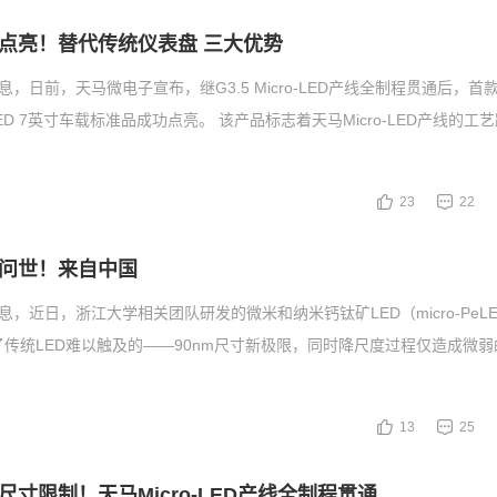
点亮！替代传统仪表盘 三大优势
息，日前，天马微电子宣布，继G3.5 Micro-LED产线全制程贯通后，
-LED 7英寸车载标准品成功点亮。 该产品标志着天马Micro-LED产线的工
23
22
D问世！来自中国
息，近日，浙江大学相关团队研发的微米和纳米钙钛矿LED（micro-PeLED
到了传统LED难以触及的——90nm尺寸新极限，同时降尺度过程仅造成微
13
25
寸限制！天马Micro-LED产线全制程贯通