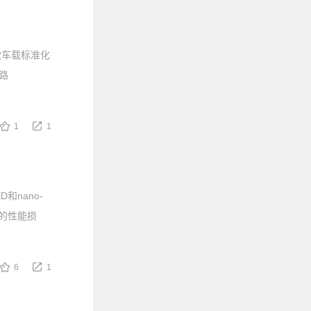
首款车载标准化
艺路
1
1
和nano-
弱的性能损
6
1