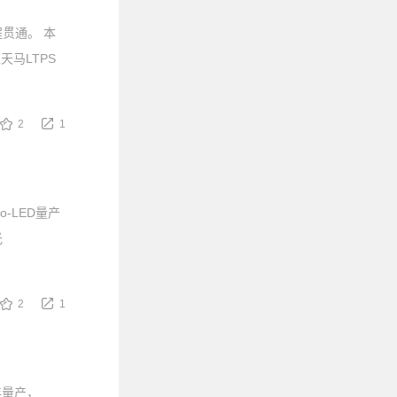
程贯通。 本
马LTPS
2
1
-LED量产
光
2
1
年量产，