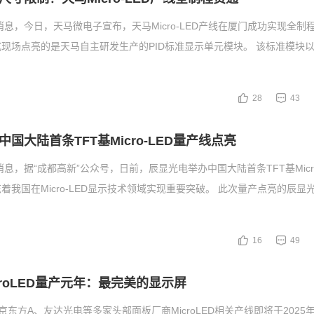
消息，今日，天马微电子宣布，天马Micro-LED产线在厦门成功实现全制
现场点亮的是天马自主研发生产的PID标准显示单元模块。 该标准模块以天
28
43
国大陆首条TFT基Micro-LED量产线点亮
消息，据“成都高新”公众号，日前，辰显光电举办中国大陆首条TFT基Micro
着我国在Micro-LED显示技术领域实现重要突破。 此次量产点亮的辰显
16
49
icroLED量产元年：最完美的显示屏
京东方A、友达光电等多家头部面板厂商MicroLED相关产线即将于2025