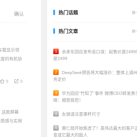
热门话题
换
热门文章
换
车载显示领
1
余承东回应发布会口误：起售价是24999
是2499
维度的有机协
2
DeepSeek预告将大幅涨价：整体上调A
务定价
0
0
3
华为回应“竹知了”事件 微博CEO转发黑
络：细思极恐！
绍，这款屏幕
4
女骑请注意罩杯尺寸
学质感与实用
5
黄仁勋开始焦虑了！英伟达最大的客户
变成它最大的敌人