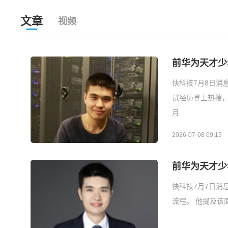
文章
视频
前华为天才少年
快科技7月8日消
试经历登上热搜，
月
2026-07-08 09:15
前华为天才少年
快科技7月7日消
流程。 他提及该