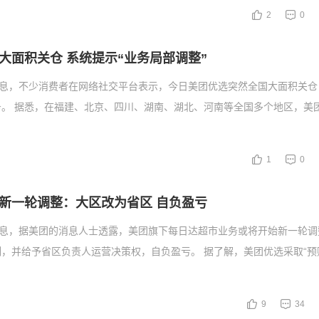
2
0
大面积关仓 系统提示“业务局部调整”
消息，不少消费者在网络社交平台表示，今日美团优选突然全国大面积关仓
。 据悉，在福建、北京、四川、湖南、湖北、河南等全国多个地区，美团
1
0
新一轮调整：大区改为省区 自负盈亏
消息，据美团的消息人士透露，美团旗下每日达超市业务或将开始新一轮调
，并给予省区负责人运营决策权，自负盈亏。 据了解，美团优选采取“预
9
34