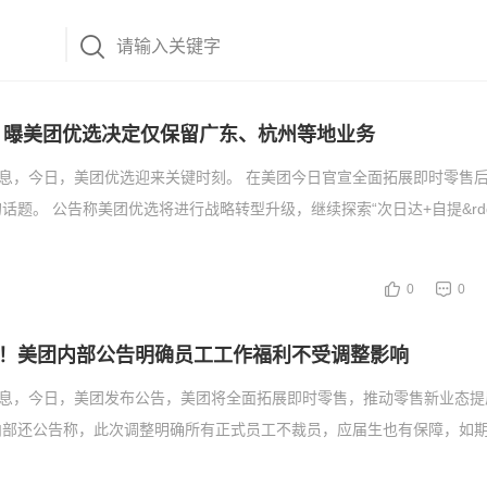
 曝美团优选决定仅保留广东、杭州等地业务
消息，今日，美团优选迎来关键时刻。 在美团今日官宣全面拓展即时零售
话题。 公告称美团优选将进行战略转型升级，继续探索“次日达+自提&rd
0
0
！美团内部公告明确员工工作福利不受调整影响
消息，今日，美团发布公告，美团将全面拓展即时零售，推动零售新业态提
内部还公告称，此次调整明确所有正式员工不裁员，应届生也有保障，如期