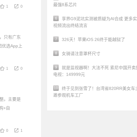
最强8系芯片
1
0
6
享界G9泥坑实测被质疑为AI合成 更多
视频流出终结流言
，只有广东
7
326天！苹果iOS 26终于能越狱了
优选App上
8
女骑请注意罩杯尺寸
9
就是监视器啊！大法不死 索尼中国开卖
1
0
电视：149999元
10
终于见到张雪了！台湾省820RR美女车
邀参观机车工厂
整。主要是
购+自
0
1