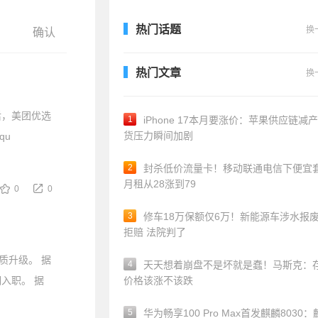
热门话题
换
热门文章
换
后，美团优选
1
iPhone 17本月要涨价：苹果供应链减产
货压力瞬间加剧
qu
2
封杀低价流量卡！移动联通电信下便宜
月租从28涨到79
0
0
3
修车18万保额仅6万！新能源车涉水报
拒赔 法院判了
质升级。 据
4
天天想着崩盘不是坏就是蠢！马斯克：
入职。 据
价格该涨不该跌
5
华为畅享100 Pro Max首发麒麟8030