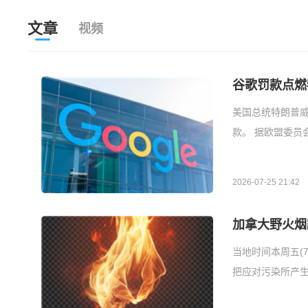
文章
视频
谷歌罚款点燃
美国总统特朗普威
款。 据欧盟委
2026-07-25 21:42
加拿大野火烟
当地时间本周五(
把应对污染所产生