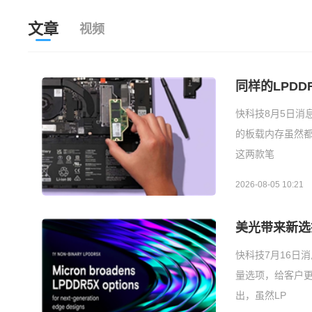
文章
视频
同样的LPDDR
快科技8月5日消息，F
的板载内存虽然都
这两款笔
2026-08-05 10:21
美光带来新选择
快科技7月16日消
量选项，给客户更
出，虽然LP