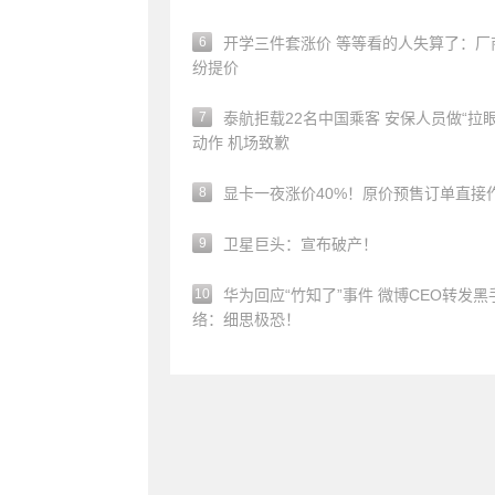
6
开学三件套涨价 等等看的人失算了：厂
纷提价
7
泰航拒载22名中国乘客 安保人员做“拉眼
动作 机场致歉
8
显卡一夜涨价40%！原价预售订单直接
9
卫星巨头：宣布破产！
10
华为回应“竹知了”事件 微博CEO转发黑
络：细思极恐！