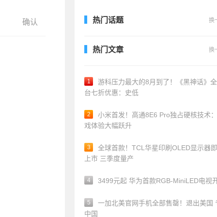
热门话题
换
热门文章
换
1
游科压力最大的8月到了！《黑神话》
台七折优惠：史低
2
小米首发！高通8E6 Pro独占硬核技术
戏体验大幅跃升
3
全球首款！TCL华星印刷OLED显示器
上市 三季度量产
4
3499元起 华为首款RGB-MiniLED电视
5
一加北美官网手机全部售罄！退出美国 
中国