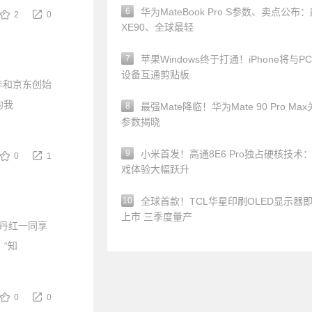
6
华为MateBook Pro S参数、卖点公布
2
0
XE90、全球最轻
7
苹果Windows终于打通！iPhone将与P
设备互通剪贴板
年和京东创始
约我
8
最强Mate降临！华为Mate 90 Pro Ma
参数揭晓
9
小米首发！高通8E6 Pro独占硬核技术
0
1
戏体验大幅跃升
10
全球首款！TCL华星印刷OLED显示器
上市 三季度量产
丹红一同享
“知
0
0