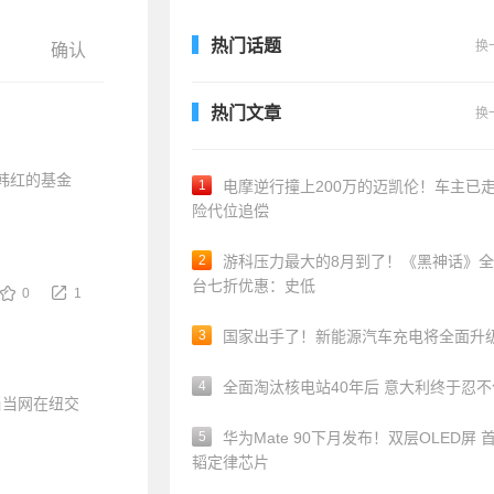
热门话题
换
热门文章
换
韩红的基金
1
电摩逆行撞上200万的迈凯伦！车主已
险代位追偿
2
游科压力最大的8月到了！《黑神话》
台七折优惠：史低
0
1
3
国家出手了！新能源汽车充电将全面升
4
全面淘汰核电站40年后 意大利终于忍
当当网在纽交
5
华为Mate 90下月发布！双层OLED屏 
韬定律芯片