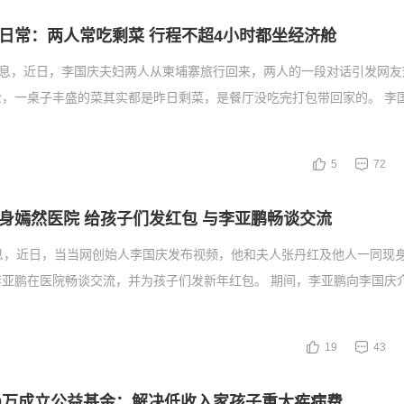
日常：两人常吃剩菜 行程不超4小时都坐经济舱
消息，近日，李国庆夫妇两人从柬埔寨旅行回来，两人的一段对话引发网友
俭，一桌子丰盛的菜其实都是昨日剩菜，是餐厅没吃完打包带回家的。 李
5
72
身嫣然医院 给孩子们发红包 与李亚鹏畅谈交流
息，近日，当当网创始人李国庆发布视频，他和夫人张丹红及他人一同现
李亚鹏在医院畅谈交流，并为孩子们发新年红包。 期间，李亚鹏向李国庆
19
43
00万成立公益基金：解决低收入家孩子重大疾病费