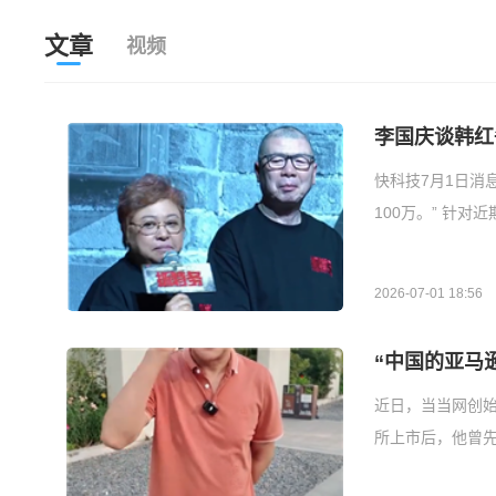
文章
视频
李国庆谈韩红
快科技7月1日消
100万。” 针对
2026-07-01 18:56
“中国的亚马
近日，当当网创始
所上市后，他曾先