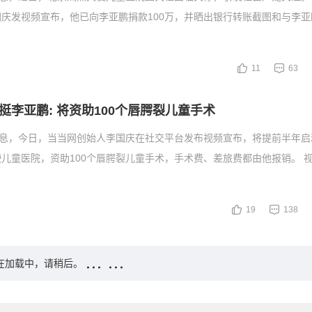
庆发视频宣布，他已向李亚鹏捐款100万，并晒出银行转账截图和与李亚
11
63
挺李亚鹏: 将资助100个唇腭裂儿童手术
消息，今日，当当网创始人李国庆在社交平台发布视频宣布，将提前半年启
儿童医院，资助100个唇腭裂儿童手术，手术费、差旅费都由他报销。 
19
138
在加载中，请稍后。