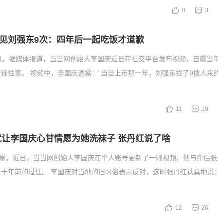
0
3
见刘强东9次：四年后一起吃饭才道歉
息，据媒体报道，当当网创始人李国庆近日在社交平台发布视频，自曝当
锋往事。 视频中，李国庆透露：“当当上市那一年，刘强东找了9拨人来
11
19
就让李国庆心甘情愿为她洗袜子 张丹红说了啥
消息，近日，当当网创始人李国庆在个人账号更新了一则视频，他与伴侣张
十年前的过往。 李国庆对当地的旧习俗表示反对，这时张丹红认真地说：
12
26