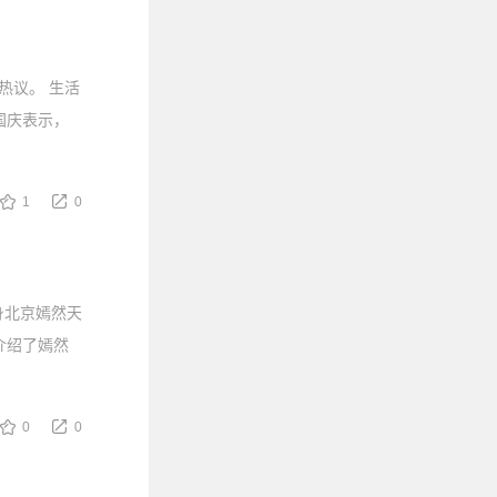
热议。 生活
国庆表示，
1
0
身北京嫣然天
介绍了嫣然
0
0