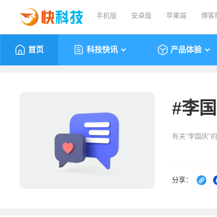
手机版
安卓版
苹果端
博客
首页
科技快讯
产品体验
#
李国
有关“李国庆”
分享：