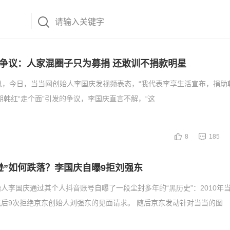
争议：人家混圈子只为募捐 还敢训不捐款明星
息，今日，当当网创始人李国庆发视频表态，“我代表李享生活宣布，捐助
近期韩红“走个面”引发的争议，李国庆直言不解，“这
8
185
逊”如何跌落？李国庆自曝9拒刘强东
人李国庆通过其个人抖音账号自曝了一段尘封多年的“黑历史”：2010年
后9次拒绝京东创始人刘强东的见面请求。 随后京东发动针对当当的图