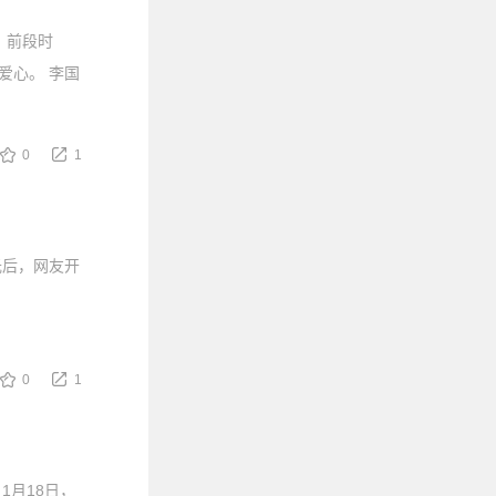
 前段时
爱心。 李国
0
1
光后，网友开
0
1
1月18日，