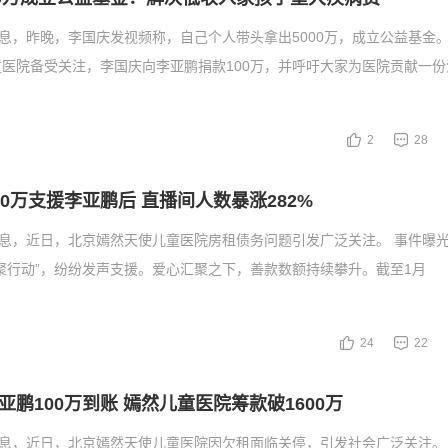
消息，昨晚，李国庆发视频称，自己个人带头拿出5000万，成立公益基金。
医院备受关注，李国庆向李亚鹏捐款100万，并呼吁大家为医院贡献一份
2
28
0万支援李亚鹏后 直播间人数暴涨282%
消息，近日，北京嫣然天使儿童医院房租债务问题引发广泛关注。 事件曝
聚行动”，纷纷发声支援。爱心汇聚之下，善款数额持续攀升。截至1月
24
22
鹏100万到账 嫣然儿童医院筹款破1600万
消息，近日，北京嫣然天使儿童医院因欠租面临关停，引发社会广泛关注。 