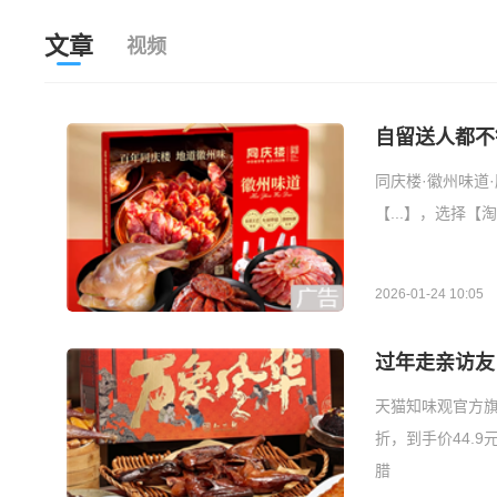
文章
视频
自留送人都不
同庆楼·徽州味道·
【...】，选择【
2026-01-24 10:05
过年走亲访友
天猫知味观官方旗
折，到手价44.9
腊