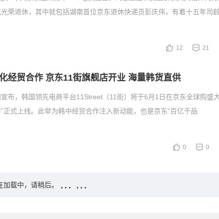
式光荣退休，其中就包括湖南首位京东退休快递员彭庆伟，有着十五年司
12
21
化经贸合作 京东11街旗舰店开业 海量韩货直供
布，韩国领先电商平台11Street（11街）将于6月1日在京东全球购盛大
”正式上线。此举为韩中经贸合作注入新动能，也是京东“百亿千品
0
0
在加载中，请稍后。