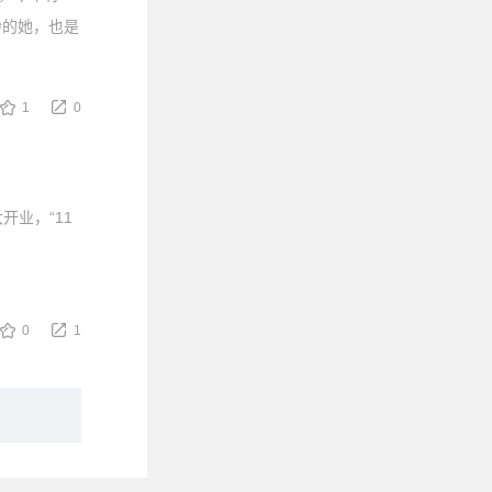
龄的她，也是
1
0
开业，“11
0
1