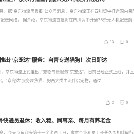
消息，据“京东物流黑板报”公众号消息，京东物流正在四川资中打造国内目
配送网络。 据介绍，京东物流首批将在四川资中开通78条无人机配送航
13
0
推出“京宠达”服务：自营专送猫狗！次日即达
息，京东物流正式推出了宠物专送服务“京宠达”，日前已经正式上线，并
绍，“京宠达”服务聚焦猫、狗两大类主流伴侣宠物，通过
2
0
1号快递员退休：收入稳、同事亲、每月有养老金
消息，今天京东迎来第十一个老员工日，寓意企业和员工长长久久相伴同行