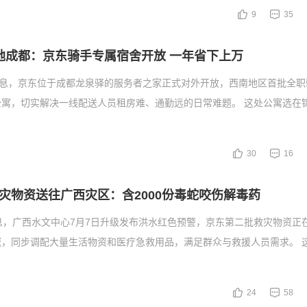
9
35
地成都：京东骑手专属宿舍开放 一年省下上万
消息，京东位于成都龙泉驿的服务者之家正式对外开放，西南地区首批全职
公寓，切实解决一线配送人员租房难、通勤远的日常难题。 这处公寓选在
30
16
灾物资送往广西灾区：含2000份毒蛇咬伤解毒药
息，广西水文中心7月7日升级发布洪水红色预警，京东第二批救灾物资正
域，同步调配大量生活物资和医疗急救用品，满足群众与救援人员需求。 
24
58