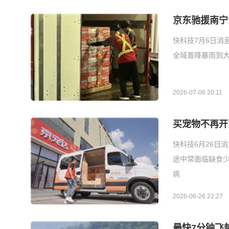
京东驰援南宁
快科技7月6日消
全域普降暴雨到
2026-07-06 20:11
买宠物不再开
快科技6月26日
途中常面临缺食
病
2026-06-26 22:27
最快7分钟飞