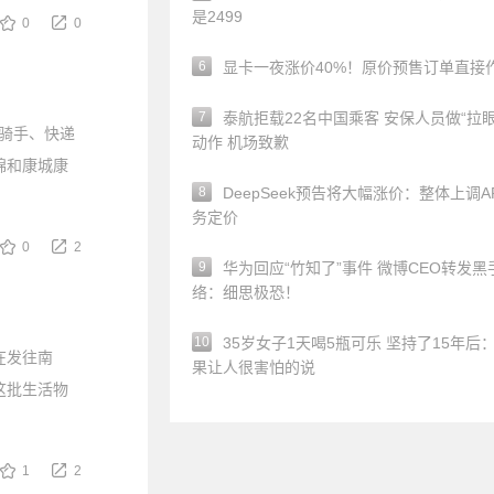
是2499
0
0
6
显卡一夜涨价40%！原价预售订单直接
7
泰航拒载22名中国乘客 安保人员做“拉眼
骑手、快递
动作 机场致歉
锦和康城康
8
DeepSeek预告将大幅涨价：整体上调A
务定价
0
2
9
华为回应“竹知了”事件 微博CEO转发黑
络：细思极恐！
10
35岁女子1天喝5瓶可乐 坚持了15年后
在发往南
果让人很害怕的说
这批生活物
1
2