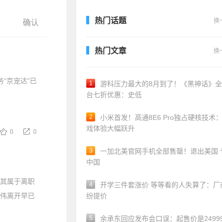
热门话题
换
热门文章
换
“京宠达”已
1
游科压力最大的8月到了！《黑神话》
台七折优惠：史低
2
小米首发！高通8E6 Pro独占硬核技术
戏体验大幅跃升
0
0
3
一加北美官网手机全部售罄！退出美国 
中国
，其属于离职
4
开学三件套涨价 等等看的人失算了：厂
胡伟离开早已
纷提价
5
余承东回应发布会口误：起售价是24999