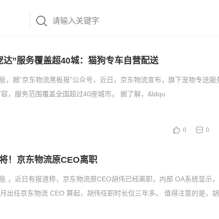
宠达”服务覆盖超40城：猫狗专车自营配送
消息，据“京东物流黑板报”公众号，近日，京东物流宣布，旗下宠物专送服务
容，服务范围覆盖全国超过40座城市。 据了解，&ldqu
0
0
将！京东物流原CEO离职
消息 ，近日有报道称，京东物流原CEO胡伟已经离职，内部 OA系统显示
年6月出任京东物流 CEO 算起，胡伟任职时长仅三年多。 值得注意的是，