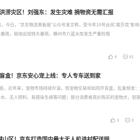
洪涝灾区！刘强东：发生灾难 捐物资无需汇报
息，今日，“京东物流黑板报”公众号发文称，受今年10号台风“美莎克”影
大暴雨，局地出现特大暴雨，横州市六蓝水库发生严重险情
6
61
盲盒！京东安心宠上线：专人专车送到家
消息，近年来，宠物市场持续升温，但宠物交易却如同开盲盒，乱象频发：
少水、无人照料、易感染生病等问题；部分消费者高价购买的宠物犬，到
3
0
越山区！京东打造国内最大无人机进村配送网