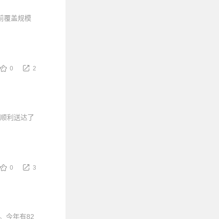
前覆盖规模
0
2
且顺利送达了
0
3
。今年有82