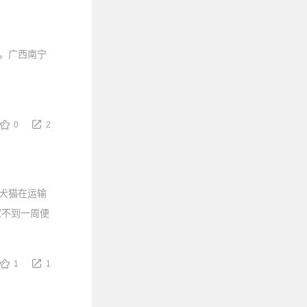
响，广西南宁
0
2
犬猫在运输
家不到一周便
1
1