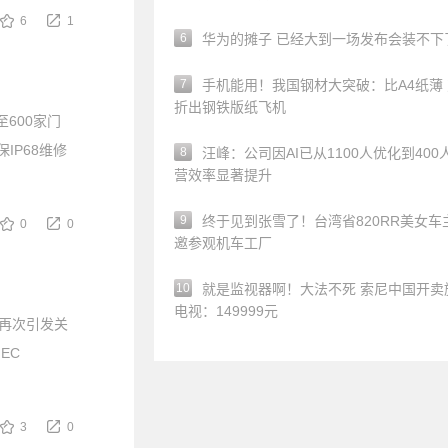
6
1
6
华为的摊子 已经大到一场发布会装不下
7
手机能用！我国钢材大突破：比A4纸薄
折出钢铁版纸飞机
600家门
IP68维修
8
汪峰：公司因AI已从1100人优化到400
营效率显著提升
9
终于见到张雪了！台湾省820RR美女车
0
0
邀参观机车工厂
10
就是监视器啊！大法不死 索尼中国开卖
电视：149999元
再次引发关
EC
3
0