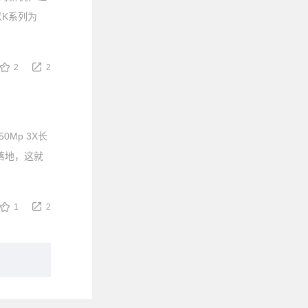
以K系列为
2
2
Mp 3X长
落地，这就
1
2