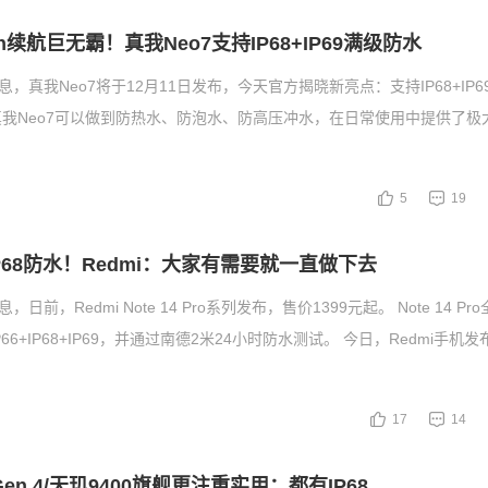
Ah续航巨无霸！真我Neo7支持IP68+IP69满级防水
息，真我Neo7将于12月11日发布，今天官方揭晓新亮点：支持IP68+IP
我Neo7可以做到防热水、防泡水、防高压冲水，在日常使用中提供了极
5
19
IP68防水！Redmi：大家有需要就一直做下去
，日前，Redmi Note 14 Pro系列发布，售价1399元起。 Note 14 P
6+IP68+IP69，并通过南德2米24小时防水测试。 今日，Redmi手机发
17
14
en 4/天玑9400旗舰更注重实用：都有IP68