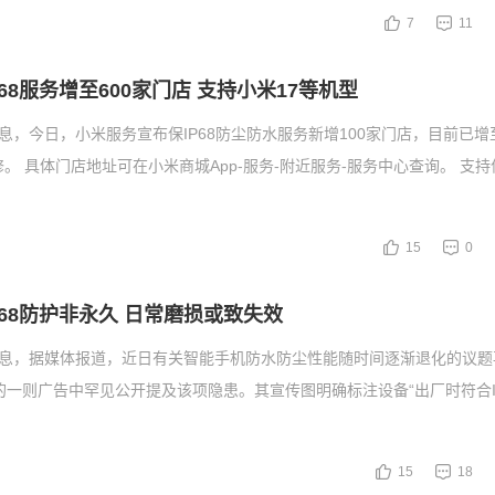
7
11
68服务增至600家门店 支持小米17等机型
消息，今日，小米服务宣布保IP68防尘防水服务新增100家门店，目前已增至
。 具体门店地址可在小米商城App-服务-附近服务-服务中心查询。 支持保
15
0
P68防护非永久 日常磨损或致失效
消息，据媒体报道，近日有关智能手机防水防尘性能随时间逐渐退化的议题
的一则广告中罕见公开提及该项隐患。其宣传图明确标注设备“出厂时符合I
15
18