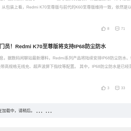
 从包装上看，Redmi K70至尊版与前代的K60至尊版维持一致，依然是
8
71
员！Redmi K70至尊版将支持IP68防尘防水
息，据数码闲聊站最新爆料，Redmi系列产品将陆续安排IP68防尘防水、50
带高规格无线充、超声波屏下指纹等配置。 其中，IP68防尘防水是已经
3
33
在加载中，请稍后。