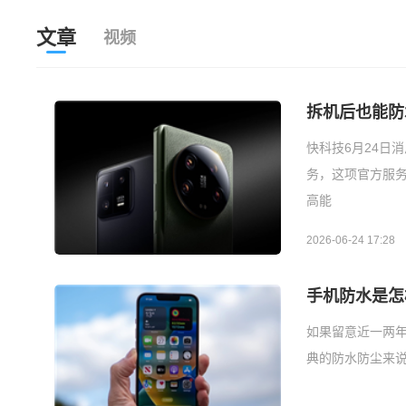
文章
视频
拆机后也能防
快科技6月24日
务，这项官方服
高能
2026-06-24 17:28
手机防水是怎
如果留意近一两
典的防水防尘来说