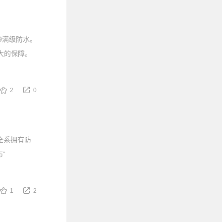
69满级防水。
大的保障。
2
0
ro全系拥有防
布“
1
2