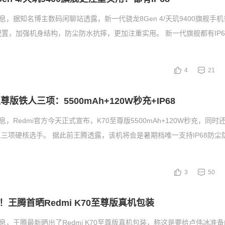
息，据知名博主数码闲聊站透露，新一代骁龙8Gen 4/天玑9400旗舰手
护配置，加强机身结构，防尘防水抗摔，更加注重实用。 新一代旗舰都有IP
4
21
0至尊版铁人三项：5500mAh+120W秒充+IP68
息，Redmi官方今天正式宣布，K70至尊版5500mAh+120W秒充，同时还
三项硬核选手。 据此前王腾透露，该机将会是暑期档唯一支持IP68防尘
3
50
王腾首晒Redmi K70至尊版真机包装
消息，王腾最新晒出了Redmi K70至尊版真机包装，称这是要给卢伟冰准