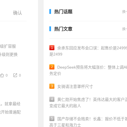
热门话题
换
热门文章
换
升级扩容服
1
余承东回应发布会口误：起售价是24999
是2499
升级则更换
2
DeepSeek预告将大幅涨价：整体上调A
务定价
0
0
3
女骑请注意罩杯尺寸
4
黄仁勋开始焦虑了！英伟达最大的客户
足。就拿最经
变成它最大的敌人
也开始普遍配
5
国产存储不会贱卖！长鑫：报价不低于
高于三星和海力士