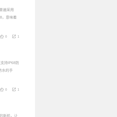
机普遍采用
68，意味着
0
1
支持IP68防
防水的手
0
1
备的新机，让