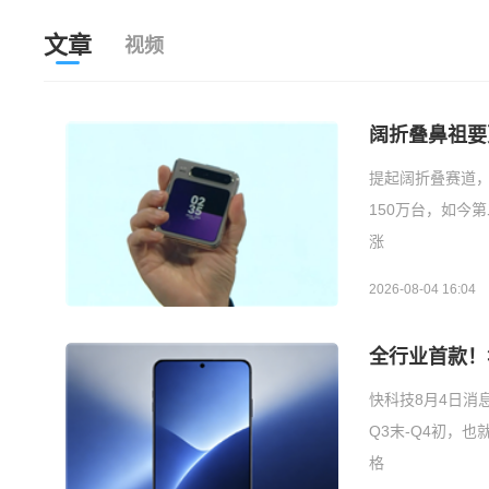
文章
视频
阔折叠鼻祖要
提起阔折叠赛道，
150万台，如今
涨
2026-08-04 16:04
全行业首款！华
快科技8月4日消
Q3末-Q4初，
格