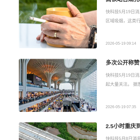
快科技5月19日
区域吸烟，这类行
2026-05-19 09:14
多次公开称赞
快科技5月19日
起大量关注。 据
2026-05-19 07:35
2.5小时重
快科技5月8日消