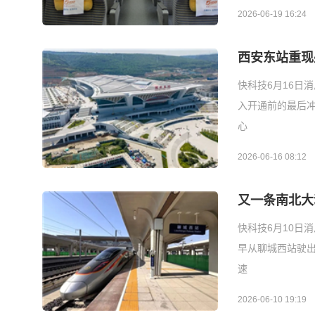
2026-06-19 16:24
西安东站重现
快科技6月16日
入开通前的最后
心
2026-06-16 08:12
又一条南北大
快科技6月10日
早从聊城西站驶出
速
2026-06-10 19:19