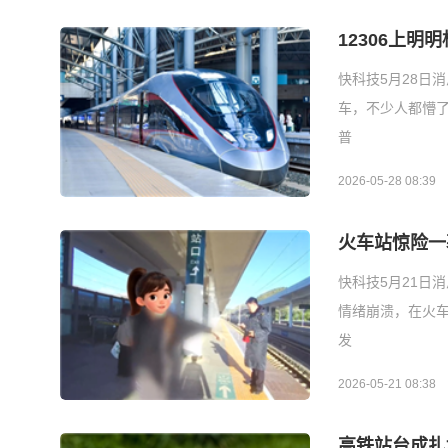
12306上明
快科技5月28日
车，不少人都懵了
普
2026-05-28 08:39
火车站惊险一
快科技5月21日
情绪崩溃，在火
发
2026-05-21 08:38
高铁站台成扎