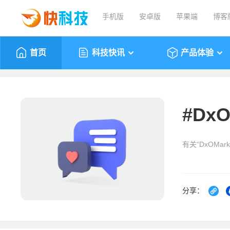
手机版
安卓版
苹果端
博客
首页
科技快讯
产品体验
#
DxO
有关“DxOMa
分享：