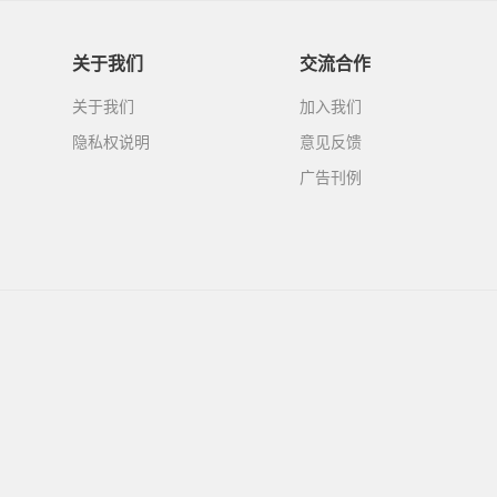
关于我们
交流合作
关于我们
加入我们
隐私权说明
意见反馈
广告刊例