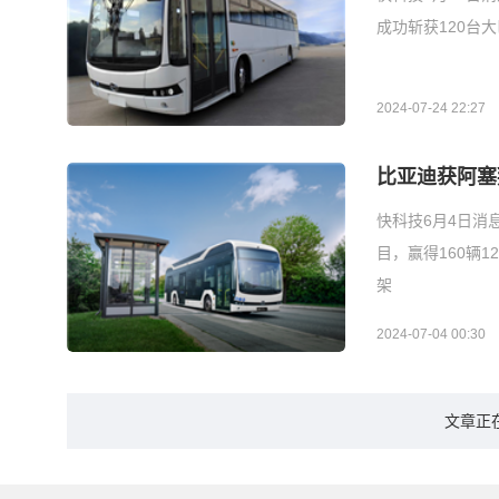
成功斩获120台
2024-07-24 22:27
比亚迪获阿塞
快科技6月4日消
目，赢得160辆
架
2024-07-04 00:30
文章正