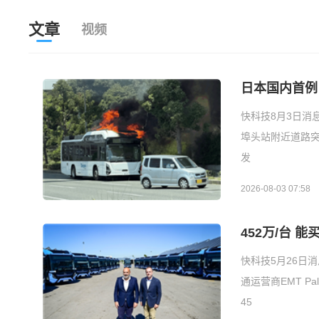
文章
视频
日本国内首例
快科技8月3日消
埠头站附近道路
发
2026-08-03 07:58
452万/台 
快科技5月26日
通运营商EMT P
45