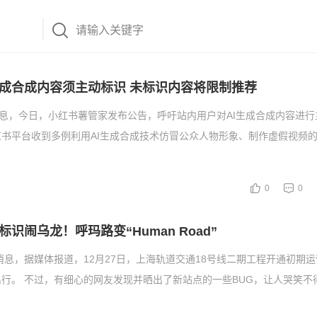
生成合成内容须主动标识 未标识内容将限制推荐
消息，今日，小红书薯管家发布公告，呼吁站内用户对AI生成合成内容进
书平台收到多例利用AI生成合成技术仿冒公众人物形象、制作虚假视频
0
0
识闹乌龙！呼玛路变“Human Road”
日消息，据媒体报道，12月27日，上海轨道交通18号线二期工程开通初期
行。 不过，有细心的网友发现并晒出了新站点的一些BUG，让人哭笑不