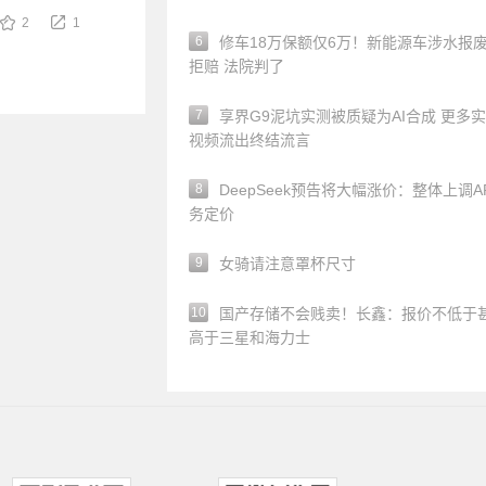
2
1
6
修车18万保额仅6万！新能源车涉水报
拒赔 法院判了
7
享界G9泥坑实测被质疑为AI合成 更多
视频流出终结流言
8
DeepSeek预告将大幅涨价：整体上调A
务定价
9
女骑请注意罩杯尺寸
10
国产存储不会贱卖！长鑫：报价不低于
高于三星和海力士