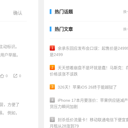
热门话题
换
热门文章
换
行主动标识。
1
余承东回应发布会口误：起售价是24999
是2499
的用户举报。
2
天天想着崩盘不是坏就是蠢！马斯克：
价格该涨不该跌
0
0
3
326天！苹果iOS 26终于能越狱了
4
iPhone 17本月要涨价：苹果供应链减产
运营，方便了
货压力瞬间加剧
得。 例如，
5
封杀低价流量卡！移动联通电信下便宜
月租从28涨到79