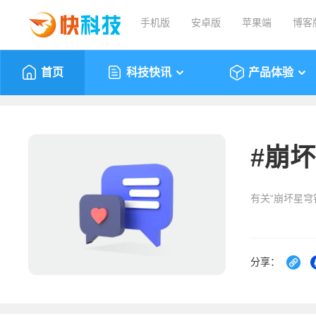
手机版
安卓版
苹果端
博客
首页
科技快讯
产品体验
#
崩坏
有关“崩坏星穹
分享：