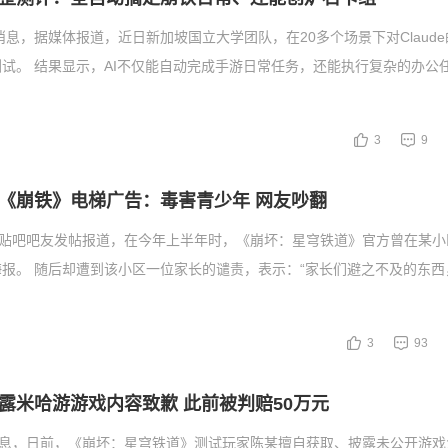
日消息，据媒体报道，近日新加坡国立大学团队，在20多个场景下对Claud
试。 结果显示，AI不仅能自动完成手游日常任务，还能执行复杂的办公任
3
9
《崩铁》电梯广告：毒害青少年 网友吵翻
据贴吧吧友发帖报道，在今年上半年时，《崩坏：星穹铁道》官方曾在某小
报。 随后却遭到该小区一位家长的谴责，表示：“家长们避之不及的东西
3
93
露米哈游游戏内容致歉 此前被判赔50万元
消息，日前，《崩坏：星穹铁道》测试玩家陈某擅自获取、披露未公开游戏