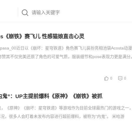
os《崩铁》赛飞儿 性感猫娘直击心灵
esapasa_00近日以《崩坏：星穹铁道》角色赛飞儿装扮亮相池袋Acosta
称赞其不仅完美还原了角色的可爱气质，服装细节和pose表现力更是满分
0
0
内鬼”：UP主提前爆料《原神》《崩铁》被抓
息，《原神》《崩坏：星穹铁道》等游戏作为目前全球最热门的游戏之一
况，很多人会盯着未发布内容进行超前爆料，被称为“内鬼”。 米哈游