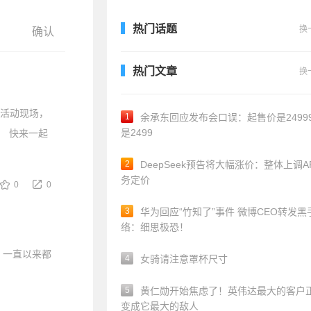
热门话题
换
热门文章
换
动漫活动现场，
1
余承东回应发布会口误：起售价是24999
是2499
。 快来一起
2
DeepSeek预告将大幅涨价：整体上调A
务定价
0
0
3
华为回应“竹知了”事件 微博CEO转发黑
络：细思极恐！
，一直以来都
4
女骑请注意罩杯尺寸
5
黄仁勋开始焦虑了！英伟达最大的客户
变成它最大的敌人