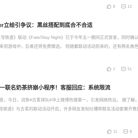
8
12
ber立绘引争议：黑丝搭配到底合不合适
铁道》联动《Fate/Stay Night》已于今年五一期间正式官宣，同时
rcher来到游戏中，后者还将免费赠送。 但随着联动活动到来的，还有两名角
2
51
一联名奶茶挤崩小程序！客服回应：系统限流
消息，今日，词条#古茗排队#冲上微博热搜第一，引发网络热议。 据了解
：星穹铁道》与古茗的联动活动开启，许多网友发帖吐槽称联名活动套餐开售
11
9