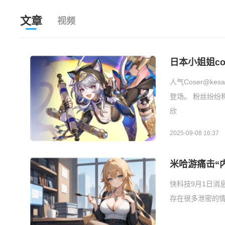
文章
视频
日本小姐姐c
人气Coser@k
登场。 粉丝纷纷
欣
2025-09-08 16:37
米哈游痛击“
快科技9月1日消
存在很多泄密的情