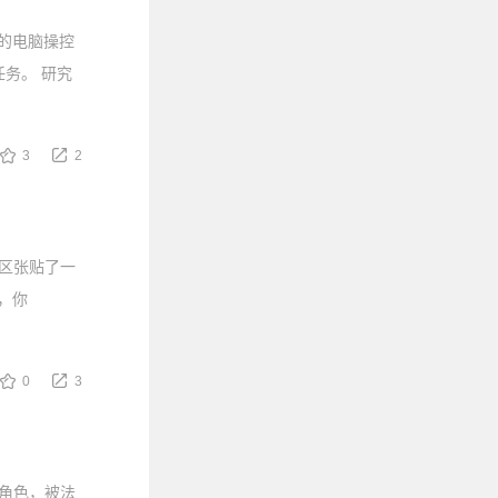
e的电脑操控
务。 研究
3
2
区张贴了一
，你
0
3
角色，被法