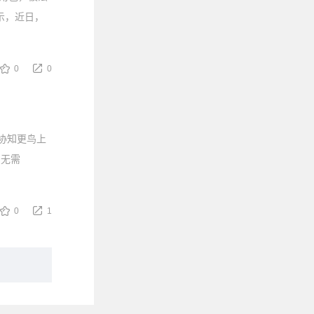
示，近日，
0
0
协知更鸟上
，无需
0
1