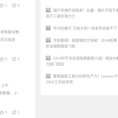
1
0
6
国产存储不会贱卖！长鑫：报价不低于
高于三星和海力士
7
华为的摊子 已经大到一场发布会装不下
确认将有联动角
色的立绘造
8
手机能用！我国钢材大突破：比A4纸薄
折出钢铁版纸飞机
9
24小时不关空调电费能降六成！网友吵
0
0
力部门回应
10
聚焦超级工程与科研生产力！Lenovo P1
2026工作站评测
，上午
即售罄，小
0
2