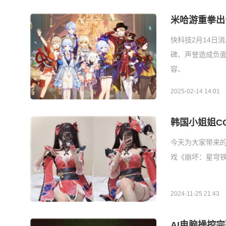
米哈游重拳出
快科技2月14日
碑、声誉造成负
容、
2025-02-14 14:01
韩国小姐姐C
今天为大家带来的
戏《崩坏：星穹
2024-11-25 21:43
AI电脑操控