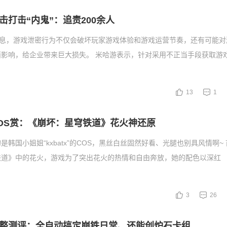
击打击“内鬼”：追责200余人
消息，游戏泄密行为不仅会破坏玩家游戏体验和游戏运营节奏，还有可能对
面影响，给企业带来巨大损失。 米哈游表示，针对采用不正当手段获取游
13
1
OS赏：《崩坏：星穹铁道》花火神还原
是韩国小姐姐“kxbatx”的COS，黑丝白丝固然好看、光腿也别具风情啊~
铁道》中的花火，游戏为了突出花火的热情和自由奔放，她的配色以深红
3
26
完整测评：全自动搞定崩铁日常、还能创炉石卡组