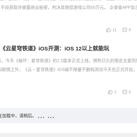
手段获取并披露商业秘密，判决其赔偿游戏公司50万元。 企查查APP显
11
6
《云星穹铁道》iOS开测：iOS 12以上就能玩
息，今天《崩坏：星穹铁道》的2.2版本正式上线，预热已久的限定五星同
和剧情之外，《云・星穹铁道》iOS端不限量不删档测试今天也正式开启
2
0
在加载中，请稍后。