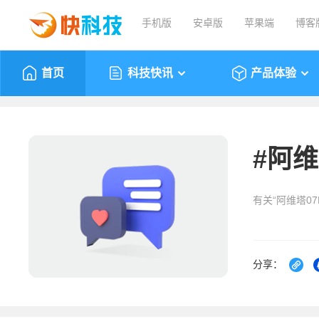
手机版
安卓版
苹果端
博客
首页
科技快讯
产品体验
#
阿维
有关“阿维塔0
分享：