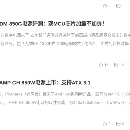
2
1
DM-850G电源评测：双MCU芯片加量不加价！
民的数字电源来了 去年我们评测过鑫谷旗下的高端电源品牌昆仑推出的数
舰型号，昆仑九重KE-1300P白金牌电源的数字化监控、优秀的转换效率和
16
19
AMP GH 650W电源上市：支持ATX 3.1
，Phanteks（追风者）带来了AMP GH系列新产品，型号为AMP GH 6
。 AMP GH 650W电源的尺寸紧凑，为140x150x86mm（L x W x 
2
0