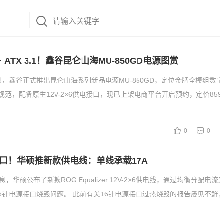
+ ATX 3.1！鑫谷昆仑山海MU-850GD电源图赏
息，鑫谷正式推出昆仑山海系列新品电源MU-850GD，定位金牌全模组数
.1规范，配备原生12V-2×6供电接口，现已上架电商平台开启预约，定价85
0
0
口！华硕推新款供电线：单线承载17A
息，华硕公布了新款ROG Equalizer 12V-2×6供电线，通过均衡分配电
6针电源接口烧毁问题。 此前有关16针电源接口过热烧毁的报告屡见不鲜