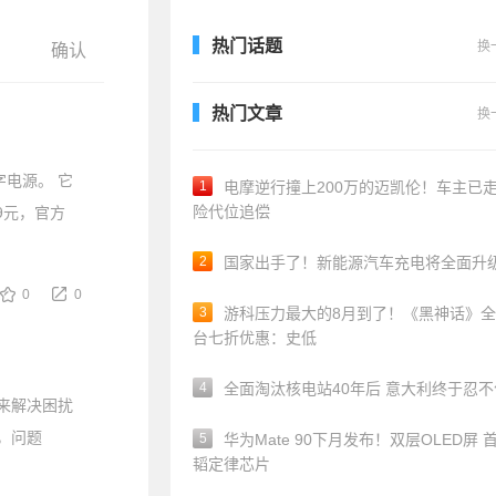
热门话题
换
热门文章
换
字电源。 它
1
电摩逆行撞上200万的迈凯伦！车主已
险代位追偿
9元，官方
2
国家出手了！新能源汽车充电将全面升
0
0
3
游科压力最大的8月到了！《黑神话》
台七折优惠：史低
4
全面淘汰核电站40年后 意大利终于忍
流来解决困扰
，问题
5
华为Mate 90下月发布！双层OLED屏 
韬定律芯片