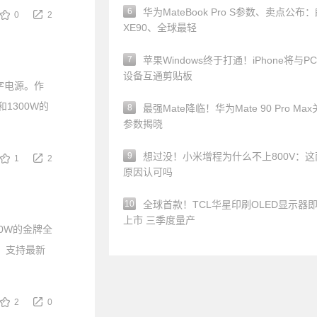
6
华为MateBook Pro S参数、卖点公布
0
2
XE90、全球最轻
7
苹果Windows终于打通！iPhone将与P
设备互通剪贴板
字电源。作
1300W的
8
最强Mate降临！华为Mate 90 Pro Ma
参数揭晓
9
想过没！小米增程为什么不上800V：这
1
2
原因认可吗
10
全球首款！TCL华星印刷OLED显示器
上市 三季度量产
50W的金牌全
H），支持最新
2
0