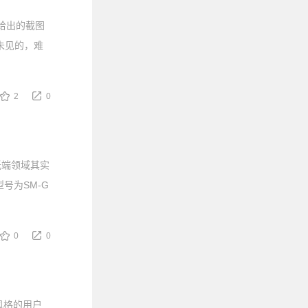
友给出的截图
未见的，难
2
0
低端领域其实
号为SM-G
0
0
生风格的用户