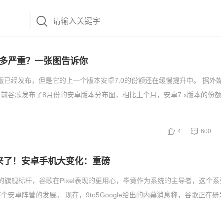
多严重？一张图告诉你
版已经发布，但是它的上一个版本安卓7.0的份额还在缓慢提升中。 据外媒An
报道，日前谷歌发布了8月份的安卓版本分布图，相比上个月，安卓7.x版本的份
4
600
 8.0来了！安卓手机大变化：重磅
d手机的旗舰标杆，谷歌在Pixel表现的更用心，毕竟作为系统的主导者，这个
安卓阵营的发展。 现在，9to5Google给出的内幕消息称，谷歌正在研发P