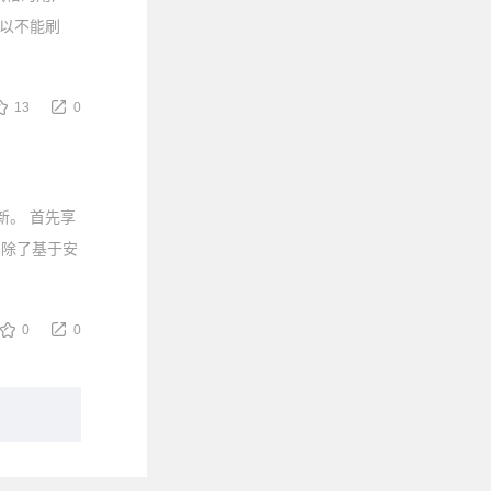
所以不能刷
13
0
更新。 首先享
) 除了基于安
0
0