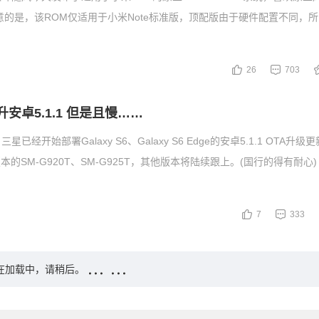
意的是，该ROM仅适用于小米Note标准版，顶配版由于硬件配置不同，
26
703
6开升安卓5.1.1 但是且慢……
已经开始部署Galaxy S6、Galaxy S6 Edge的安卓5.1.1 OTA升级
le版本的SM-G920T、SM-G925T，其他版本将陆续跟上。(国行的得有耐心
7
333
在加载中，请稍后。