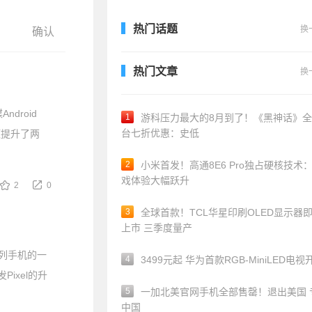
热门话题
换
热门文章
换
droid
1
游科压力最大的8月到了！《黑神话》
台七折优惠：史低
额提升了两
2
小米首发！高通8E6 Pro独占硬核技术
戏体验大幅跃升
2
0
3
全球首款！TCL华星印刷OLED显示器
上市 三季度量产
系列手机的一
4
3499元起 华为首款RGB-MiniLED电视
ixel的升
5
一加北美官网手机全部售罄！退出美国 
中国