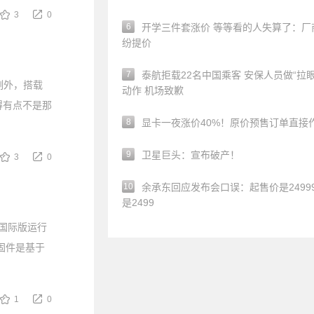
3
0
6
开学三件套涨价 等等看的人失算了：厂
纷提价
7
泰航拒载22名中国乘客 安保人员做“拉眼
例外，搭载
动作 机场致歉
号变得有点不是那
8
显卡一夜涨价40%！原价预售订单直接
9
卫星巨头：宣布破产！
3
0
10
余承东回应发布会口误：起售价是24999
是2499
机国际版运行
该固件是基于
1
0