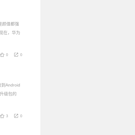
是颜值都强
而现在，华为
0
0
ndroid
新，升级包的
3
0