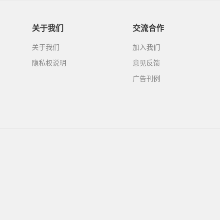
关于我们
交流合作
关于我们
加入我们
隐私权说明
意见反馈
广告刊例