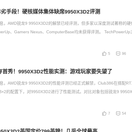
劣手段！硬核媒体集体缺席9950X3D2评测
消息，AMD锐龙9 9950X3D2的解禁已经评测，但多家以深度测试著称的
erUp、Gamers Nexus、ComputerBase均未获得评测。 TechPowerU
5
96
存首秀！9950X3D2性能实测：游戏玩家要失望了
，AMD锐龙9 9950X3D2的性能评测已经正式解禁，Club386在搭配RTX
32GB×2的配置下，对9950X3D2进行了性能测试。对比对象包括锐龙9 9950
7
54
9950X3D2英国定价799英镑！几乎全球最高