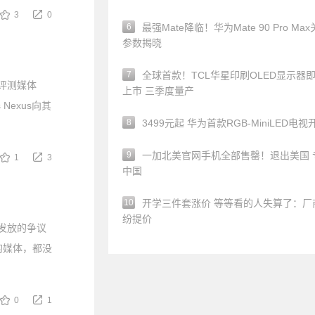
3
0
6
最强Mate降临！华为Mate 90 Pro Ma
参数揭晓
7
全球首款！TCL华星印刷OLED显示器
件评测媒体
上市 三季度量产
Nexus向其
8
3499元起 华为首款RGB-MiniLED电视
9
一加北美官网手机全部售罄！退出美国 
1
3
中国
10
开学三件套涨价 等等看的人失算了：厂
纷提价
品发放的争议
闻名的媒体，都没
0
1