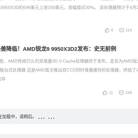
950X3D的699美元上涨200美元，涨幅接近30%。 该处理器预计于4月
6
114
怪兽降临！AMD锐龙9 9950X3D2发布：史无前例
息，AMD传闻已久的双堆叠3D V-Cache处理器终于发布，定名为AMD锐
双缓存版台式处理器 这是AMD首次推出双CCD同时堆叠缓存的处理器，终结
的非
11
248
在加载中，请稍后。