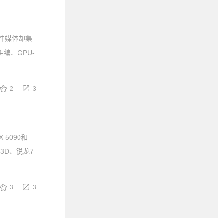
硬件媒体却集
p主编、GPU-
2
3
 5090和
X3D、锐龙7
3
3