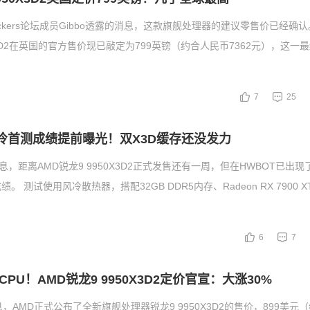
lockers论坛成员Gibbo透露的消息，这款旗舰处理器的建议零售价已经确认
950X3D2在英国的官方售价现已敲定为799英镑（约合人民币7362元），这
7
25
2风冷首测成绩提前曝光！双X3D缓存还没发力
息，距离AMD锐龙9 9950X3D2正式发售还有一周，但在HWBOT已出
。 测试使用风冷散热器，搭配32GB DDR5内存、Radeon RX 7900 
6
7
PU！AMD锐龙9 9950X3D2定价官宣：大涨30%
，AMD正式公布了全新旗舰处理器锐龙9 9950X3D2的售价，899美元（