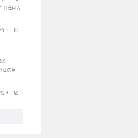
21日在国内
2
3
龙9
了以往仅单
4
9