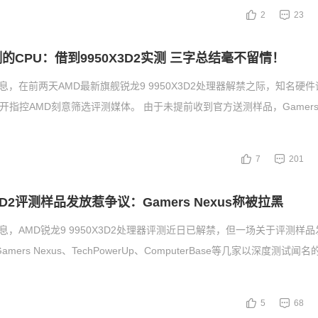
2
23
的CPU：借到9950X3D2实测 三字总结毫不留情！
息，在前两天AMD最新旗舰锐龙9 9950X3D2处理器解禁之际，知名硬
xus公开指控AMD刻意筛选评测媒体。 由于未提前收到官方送测样品，Gamers 
7
201
X3D2评测样品发放惹争议：Gamers Nexus称被拉黑
消息，AMD锐龙9 9950X3D2处理器评测近日已解禁，但一场关于评测样
mers Nexus、TechPowerUp、ComputerBase等几家以深度测试
5
68