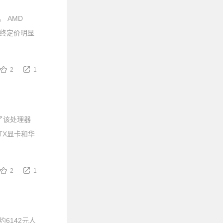
。 AMD
一最终定价明显
2
1
现了该处理器
XTX显卡和华
2
1
约6142元人