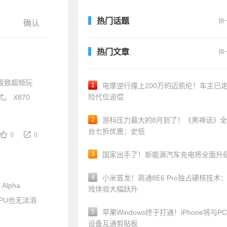
热门话题
换
热门文章
换
为极致超频玩
1
电摩逆行撞上200万的迈凯伦！车主已
险代位追偿
式。 X870
2
游科压力最大的8月到了！《黑神话》
台七折优惠：史低
0
0
3
国家出手了！新能源汽车充电将全面升
4
小米首发！高通8E6 Pro独占硬核技术
Alpha
戏体验大幅跃升
CPU也无法消
5
苹果Windows终于打通！iPhone将与P
设备互通剪贴板