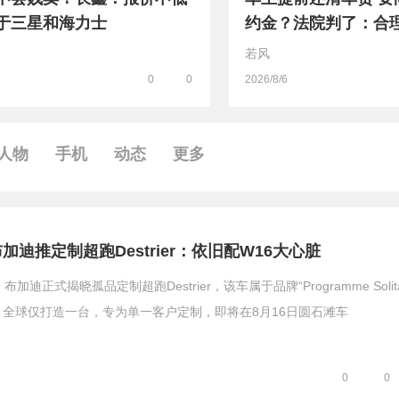
于三星和海力士
约金？法院判了：合
若风
0
0
2026/8/6
人物
手机
动态
更多
迪推定制超跑Destrier：依旧配W16大心脏
加迪正式揭晓孤品定制超跑Destrier，该车属于品牌“Programme Solita
全球仅打造一台，专为单一客户定制，即将在8月16日圆石滩车
0
0