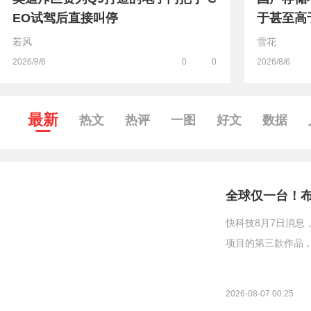
EO试驾后直接叫停
于甚至高
若风
雪花
2026/8/6
0
0
2026/8/6
最新
热文
热评
一图
好文
数据
全球仅一台！布加
快科技8月7日消息，布
项目的第三款作品，
2026-08-07 00:25