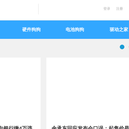
登录
注册
硬件狗狗
电池狗狗
驱动之家
向银行缴4万违
余承东回应发布会口误：起售价是