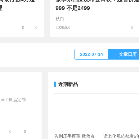
理
999 不是2499
秋白
0
0
2026/8/6
0
2022-07-14
文章日历
近期新品
ire”孤品定制
0
0
告别压手厚重 拯救者
适老化规范都发5