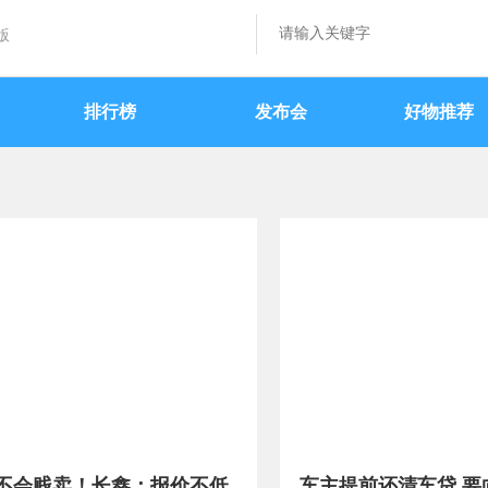
版
排行榜
发布会
好物推荐
不会贱卖！长鑫：报价不低
车主提前还清车贷 要