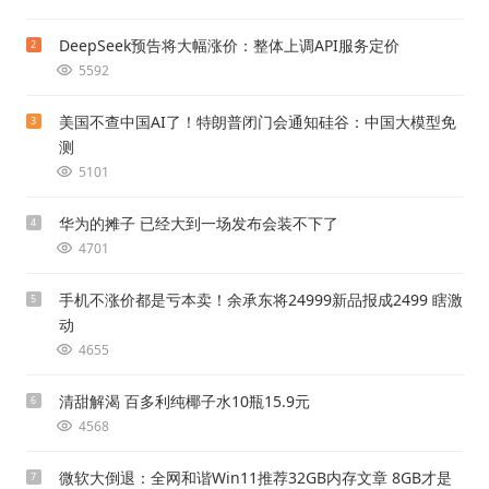
DeepSeek预告将大幅涨价：整体上调API服务定价
2
5592
美国不查中国AI了！特朗普闭门会通知硅谷：中国大模型免
3
测
5101
华为的摊子 已经大到一场发布会装不下了
4
4701
手机不涨价都是亏本卖！余承东将24999新品报成2499 瞎激
5
动
4655
清甜解渴 百多利纯椰子水10瓶15.9元
6
4568
微软大倒退：全网和谐Win11推荐32GB内存文章 8GB才是
7