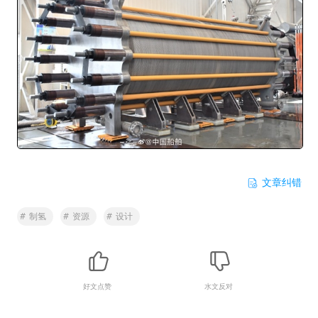
文章纠错
#
制氢
#
资源
#
设计
好文点赞
水文反对