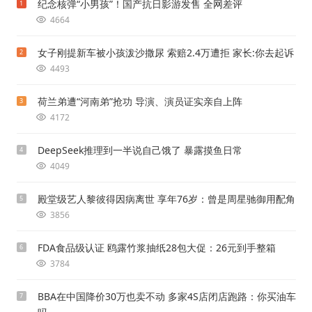
纪念核弹“小男孩”！国产抗日影游发售 全网差评
1
4664
女子刚提新车被小孩泼沙撒尿 索赔2.4万遭拒 家长:你去起诉
2
4493
荷兰弟遭“河南弟”抢功 导演、演员证实亲自上阵
3
4172
DeepSeek推理到一半说自己饿了 暴露摸鱼日常
4
4049
殿堂级艺人黎彼得因病离世 享年76岁：曾是周星驰御用配角
5
3856
FDA食品级认证 鸥露竹浆抽纸28包大促：26元到手整箱
6
3784
BBA在中国降价30万也卖不动 多家4S店闭店跑路：你买油车
7