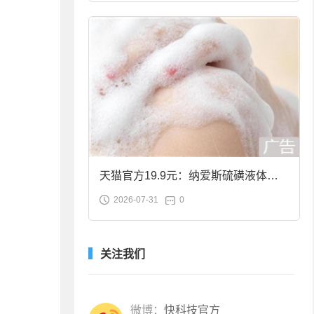
天猫官方19.9元：纳爱斯硫磺液体香
2026-07-31
0
皂2斤大促
关注我们
微博：
快科技官方