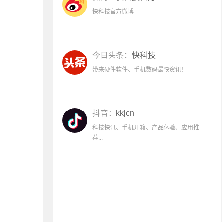
快科技官方微博
今日头条：
快科技
带来硬件软件、手机数码最快资讯！
抖音：
kkjcn
科技快讯、手机开箱、产品体验、应用推
荐...