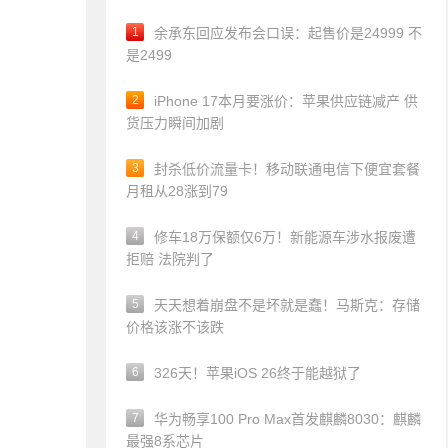
1
余承东回应发布会口误：起售价是24999 不
是2499
2
iPhone 17本月要涨价：苹果供应链减产 供
货压力瞬间加剧
3
封杀低价流量卡！移动联通电信下便宜套餐
月租从28涨到79
4
修车18万保额仅6万！新能源车涉水报废遭
拒赔 法院判了
5
天天想着崩盘不是坏就是蠢！马斯克：存储
价格该涨不该跌
6
326天！苹果iOS 26终于能越狱了
7
华为畅享100 Pro Max首发麒麟8030：麒麟
最强8系芯片