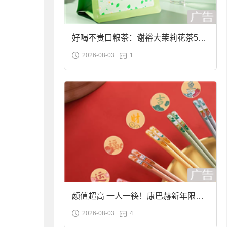
好喝不贵口粮茶：谢裕大茉莉花茶50g
2026-08-03
1
袋装9.9元到手
颜值超高 一人一筷！康巴赫新年限定
2026-08-03
4
合金筷子大促：19.9元