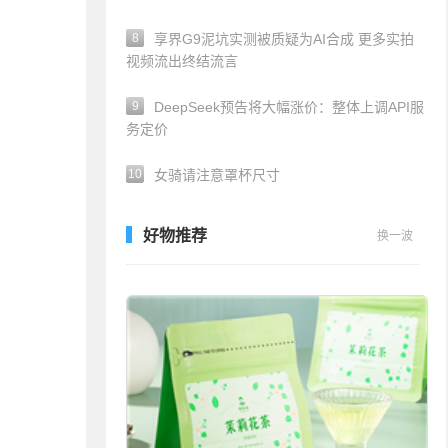
8
享界G9泥坑实测被质疑为AI合成 更多实拍
视频流出终结流言
9
DeepSeek预告将大幅涨价：整体上调API服
务定价
10
女骑请注意罩杯尺寸
好物推荐
换一波