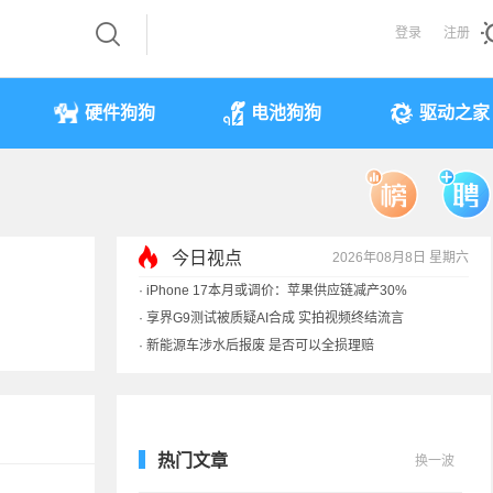
登录
注册
硬件狗狗
电池狗狗
驱动之家
今日视点
2026年08月8日 星期六
·
iPhone 17本月或调价：苹果供应链减产30%
·
享界G9测试被质疑AI合成 实拍视频终结流言
·
新能源车涉水后报废 是否可以全损理赔
·
马斯克：需求增速是供应的10倍 存储该涨价
热门文章
换一波