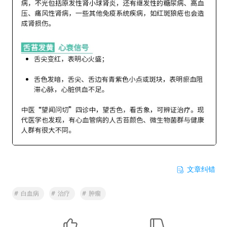
文章纠错
#
白血病
#
治疗
#
肿瘤