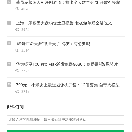
演员戚薇闯入AI漫剧赛道：推出个人数字分身 开放AI授权
6
4078
上海一顾客因大盘鸡含土豆报警 老板免单后全部吃光
7
3924
“峰哥亡命天涯”做医美了 网友：有必要吗
8
3514
华为畅享100 Pro Max首发麒麟8030：麒麟最强8系芯片
9
3323
799元！小米史上最强摄像机开售：12倍变焦 自带大模型
10
3217
邮件订阅