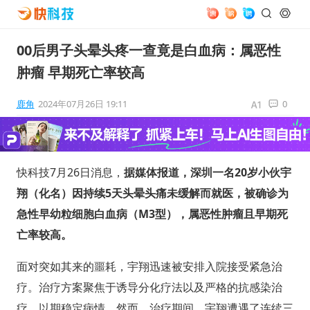
00后男子头晕头疼一查竟是白血病：属恶性
肿瘤 早期死亡率较高
鹿角
2024年07月26日 19:11
0
快科技7月26日消息，
据媒体报道，深圳一名20岁小伙宇
翔（化名）因持续5天头晕头痛未缓解而就医，被确诊为
急性早幼粒细胞白血病（M3型），属恶性肿瘤且早期死
亡率较高。
面对突如其来的噩耗，宇翔迅速被安排入院接受紧急治
疗。治疗方案聚焦于诱导分化疗法以及严格的抗感染治
疗，以期稳定病情。然而，治疗期间，宇翔遭遇了连续三