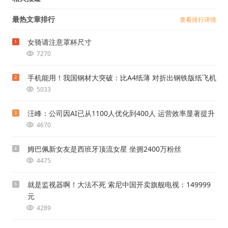
最热文章排行
查看排行详情
女骑请注意罩杯尺寸
1
7270
手机能用！我国钢材大突破：比A4纸薄 对折出钢铁版纸飞机
2
5033
汪峰：公司因AI已从1100人优化到400人 运营效率显著提升
3
4670
姆巴佩新女友是西班牙顶流女星 坐拥2400万粉丝
4
4475
就是监视器啊！大法不死 索尼中国开卖旗舰电视：149999
5
元
4289