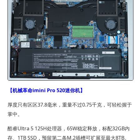
【机械革命imini Pro 520迷你机】
厚度只有区区37.8毫米，重量不过0.75千克，可轻松握于
掌中。
酷睿Ultra 5 125H处理器，65W稳定释放，标配32GB内
存、1TB SSD，预留第二条M.2插槽可扩展至最大8TB。