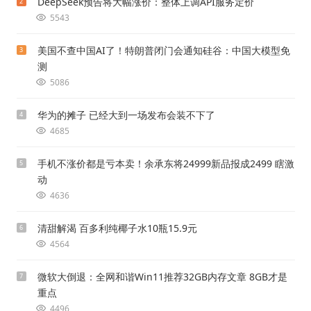
DeepSeek预告将大幅涨价：整体上调API服务定价
2
5543
美国不查中国AI了！特朗普闭门会通知硅谷：中国大模型免
3
测
5086
华为的摊子 已经大到一场发布会装不下了
4
4685
手机不涨价都是亏本卖！余承东将24999新品报成2499 瞎激
5
动
4636
清甜解渴 百多利纯椰子水10瓶15.9元
6
4564
微软大倒退：全网和谐Win11推荐32GB内存文章 8GB才是
7
重点
4496