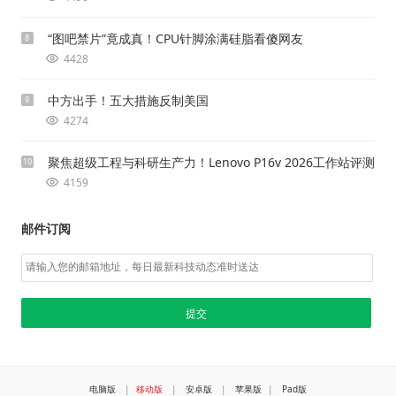
“图吧禁片”竟成真！CPU针脚涂满硅脂看傻网友
8
4428
中方出手！五大措施反制美国
9
4274
聚焦超级工程与科研生产力！Lenovo P16v 2026工作站评测
10
4159
邮件订阅
电脑版
|
移动版
|
安卓版
|
苹果版
|
Pad版