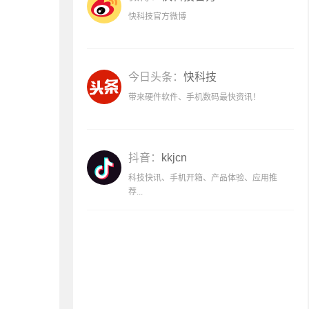
快科技官方微博
今日头条：
快科技
带来硬件软件、手机数码最快资讯！
抖音：
kkjcn
科技快讯、手机开箱、产品体验、应用推
荐...