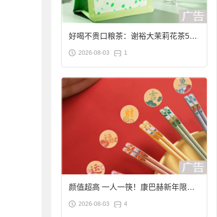
好喝不贵口粮茶：谢裕大茉莉花茶50g
2026-08-03
1
袋装9.9元到手
颜值超高 一人一筷！康巴赫新年限定
2026-08-03
4
合金筷子大促：19.9元