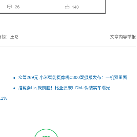
编辑：王略
文章内容举报
众筹269元 小米智能摄像机C300双摄版发布：一机双画面
搭载秦L同款前脸！比亚迪宋L DM-i伪装实车曝光
1%