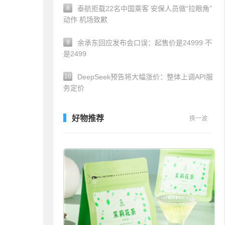
8
泰航拒载22名中国乘客 安保人员做“拉眼角”
动作 机场致歉
9
余承东回应发布会口误：起售价是24999 不
是2499
10
DeepSeek预告将大幅涨价：整体上调API服
务定价
好物推荐
换一波