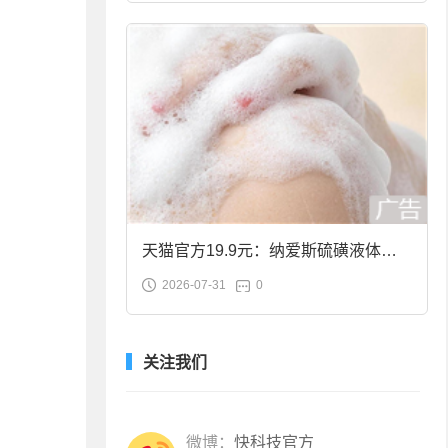
天猫官方19.9元：纳爱斯硫磺液体香
2026-07-31
0
皂2斤大促
关注我们
微博：
快科技官方