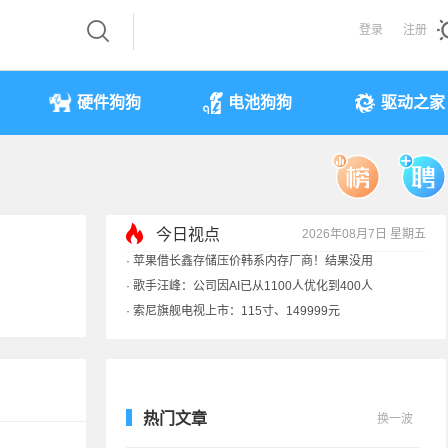
登录
注册
硬件狗狗
电池狗狗
驱动之家
今日视点
2026年08月7日 星期五
·
索尼旗舰电视上市：115寸、149999元
·
SpaceX火箭残骸7倍音速撞月球 对比图像公布
·
苹果借长鑫存储压价韩系内存厂商！结果没用
·
歌手汪峰：公司因AI已从1100人优化到400人
热门文章
换一波