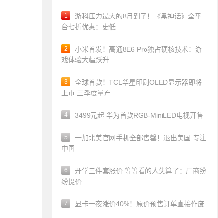
1
游科压力最大的8月到了！《黑神话》全平
台七折优惠：史低
2
小米首发！高通8E6 Pro独占硬核技术：游
戏体验大幅跃升
3
全球首款！TCL华星印刷OLED显示器即将
上市 三季度量产
4
3499元起 华为首款RGB-MiniLED电视开售
5
一加北美官网手机全部售罄！退出美国 专注
中国
6
开学三件套涨价 等等看的人失算了：厂商纷
纷提价
7
显卡一夜涨价40%！原价预售订单直接作废