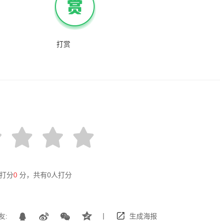
打赏
打分
0
分，共有
0
人打分
|
友:
生成海报