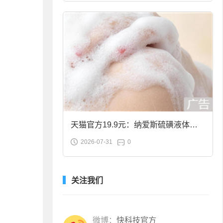
天猫官方19.9元：纳爱斯硫磺液体香
2026-07-31
0
皂2斤大促
关注我们
微博：
快科技官方