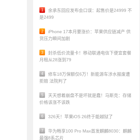
1
余承东回应发布会口误：起售价是24999 不
是2499
2
iPhone 17本月要涨价：苹果供应链减产 供
货压力瞬间加剧
3
封杀低价流量卡！移动联通电信下便宜套餐
月租从28涨到79
4
修车18万保额仅6万！新能源车涉水报废遭
拒赔 法院判了
5
天天想着崩盘不是坏就是蠢！马斯克：存储
价格该涨不该跌
6
326天！苹果iOS 26终于能越狱了
7
华为畅享100 Pro Max首发麒麟8030：麒麟
最强8系芯片