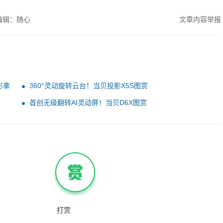
编辑：随心
文章内容举报
影拿
360°灵动旋转云台！当贝投影X5S图赏
首创无级翻转AI灵动屏！当贝D6X图赏
打赏