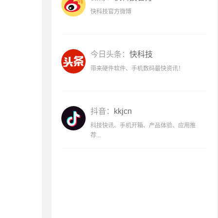
快科技官方微博
今日头条：
快科技
带来硬件软件、手机数码最快资讯！
抖音：
kkjcn
科技快讯、手机开箱、产品体验、应用推
荐...