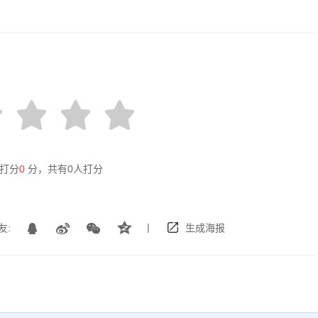
打分
0
分，共有
0
人打分
|
友:
生成海报