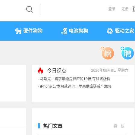
登录
注册
硬件狗狗
电池狗狗
驱动之家
今日视点
2026年08月8日 星期六
·
iPhone 17本月或调价：苹果供应链减产30%
·
享界G9测试被质疑AI合成 实拍视频终结流言
·
新能源车涉水后报废 是否可以全损理赔
·
马斯克：需求增速是供应的10倍 存储该涨价
热门文章
换一波