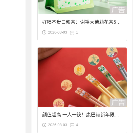
好喝不贵口粮茶：谢裕大茉莉花茶50g
2026-08-03
1
袋装9.9元到手
颜值超高 一人一筷！康巴赫新年限定
2026-08-03
4
合金筷子大促：19.9元