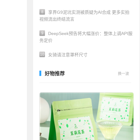
8
享界G9泥坑实测被质疑为AI合成 更多实拍
视频流出终结流言
9
DeepSeek预告将大幅涨价：整体上调API服
务定价
10
女骑请注意罩杯尺寸
好物推荐
换一波