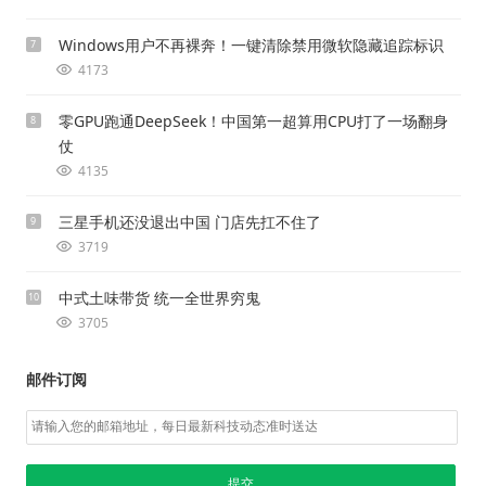
Windows用户不再裸奔！一键清除禁用微软隐藏追踪标识
7
4173
零GPU跑通DeepSeek！中国第一超算用CPU打了一场翻身
8
仗
4135
三星手机还没退出中国 门店先扛不住了
9
3719
中式土味带货 统一全世界穷鬼
10
3705
邮件订阅