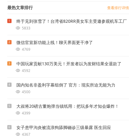
最热文章排行
查看排行详情
终于见到张雪了！台湾省820RR美女车主受邀参观机车工厂
1
5833
微信官宣新功能上线！聊天界面更干净了
2
4769
中国玩家贡献130万美元！开发者以为发财结果全退款了
3
4592
国内知名非盈利字幕组倒了 官方：现实所迫无能为力
4
4500
大叔将20磅古董炮弹当镇纸用：把玩多年才知会爆炸！
5
4399
女子患甲沟炎被流浪狗舔脚确诊三级暴露 医生回应
6
4367