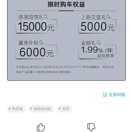
文章纠错
#
凯美瑞
#
插电混动版
#
丰田