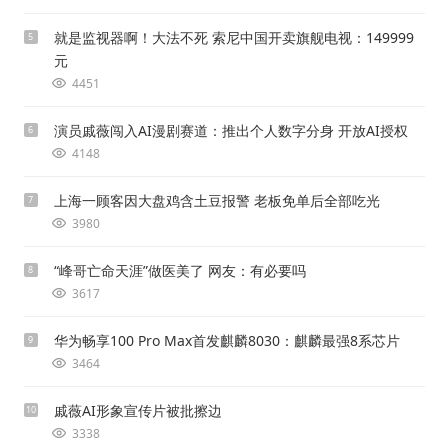
就是监视器啊！大法不死 索尼中国开卖旗舰电视：149999
5
元
4451
演员戚薇闯入AI漫剧赛道：推出个人数字分身 开放AI授权
6
4148
上海一顾客因大盘鸡含土豆报警 老板免单后全部吃光
7
3980
“峰哥亡命天涯”做医美了 网友：有必要吗
8
3617
华为畅享100 Pro Max首发麒麟8030：麒麟最强8系芯片
9
3464
戚薇AI形象宣传片被批擦边
10
3338