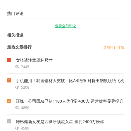
热门评论
查看全部评论
相关报道
最热文章排行
查看排行详情
女骑请注意罩杯尺寸
1
7445
手机能用！我国钢材大突破：比A4纸薄 对折出钢铁版纸飞机
2
5208
汪峰：公司因AI已从1100人优化到400人 运营效率显著提升
3
4850
姆巴佩新女友是西班牙顶流女星 坐拥2400万粉丝
4
4589