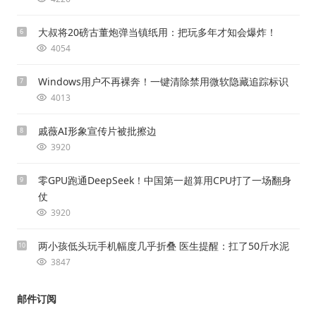
大叔将20磅古董炮弹当镇纸用：把玩多年才知会爆炸！
6
4054
Windows用户不再裸奔！一键清除禁用微软隐藏追踪标识
7
4013
戚薇AI形象宣传片被批擦边
8
3920
零GPU跑通DeepSeek！中国第一超算用CPU打了一场翻身
9
仗
3920
两小孩低头玩手机幅度几乎折叠 医生提醒：扛了50斤水泥
10
3847
邮件订阅