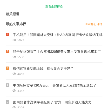
查看全部评论
相关报道
最热文章排行
查看排行详情
手机能用！我国钢材大突破：比A4纸薄 对折出钢铁版纸飞机
1
5923
终于见到张雪了！台湾省820RR美女车主受邀参观机车工厂
2
5508
微信官宣新功能上线！聊天界面更干净了
3
4456
中国玩家贡献130万美元！开发者以为发财结果全退款了
4
4342
国内知名非盈利字幕组倒了 官方：现实所迫无能为力
5
4226