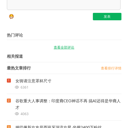
热门评论
查看全部评论
相关报道
最热文章排行
查看排行详情
女骑请注意罩杯尺寸
1
6361
谷歌重大人事调整：印度裔CEO神话不再 搞AI还得是华裔人
2
才
4063
姆巴佩新女友是西班牙顶流女星 坐拥2400万粉丝
3