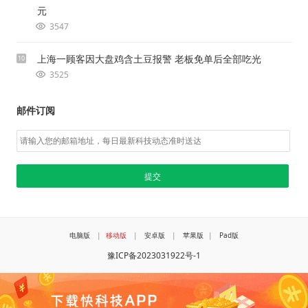
元
3547
上海一顾客因大盘鸡含土豆报警 老板免单后全部吃光
10
3525
邮件订阅
电脑版
|
移动版
|
安卓版
|
苹果版
|
Pad版
豫ICP备2023031922号-1