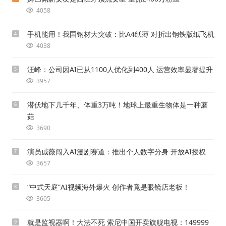
4058
手机能用！我国钢材大突破：比A4纸薄 对折出钢铁版纸飞机
4
4038
汪峰：公司因AI已从1100人优化到400人 运营效率显著提升
5
3957
潜伏地下几千年、体重3万吨！地球上最重生物体是一种蘑
6
菇
3690
演员戚薇闯入AI漫剧赛道：推出个人数字分身 开放AI授权
7
3657
“中式天庭”AI视频海外爆火 创作者竟是眼镜店老板！
8
3605
就是监视器啊！大法不死 索尼中国开卖旗舰电视：149999
9