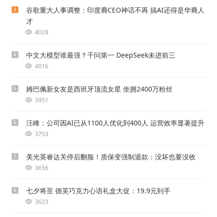
谷歌重大人事调整：印度裔CEO神话不再 搞AI还得是华裔人
3
才
4028
中文大模型谁最强？千问第一 DeepSeek未进前三
4
4016
姆巴佩新女友是西班牙顶流女星 坐拥2400万粉丝
5
3951
汪峰：公司因AI已从1100人优化到400人 运营效率显著提升
6
3753
美光英睿达关停后翻脸！质保变强制退款：没坏也要没收
7
3656
七夕将至 德芙巧克力心语礼盒大促：19.9元到手
8
3623