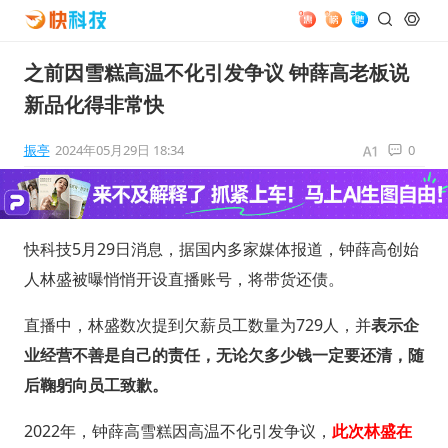
之前因雪糕高温不化引发争议 钟薛高老板说
新品化得非常快
振亭
2024年05月29日 18:34
0
快科技5月29日消息，据国内多家媒体报道，钟薛高创始
人林盛被曝悄悄开设直播账号，将带货还债。
直播中，林盛数次提到欠薪员工数量为729人，并
表示企
业经营不善是自己的责任，无论欠多少钱一定要还清，随
后鞠躬向员工致歉。
2022年，钟薛高雪糕因高温不化引发争议，
此次林盛在