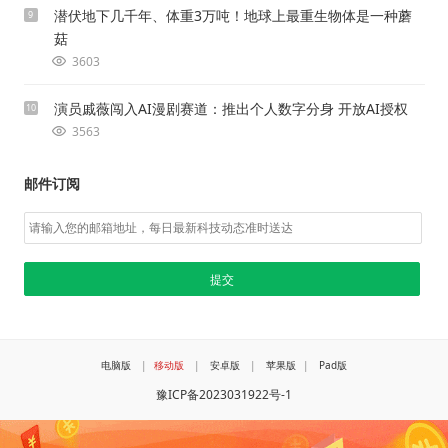
潜伏地下几千年、体重3万吨！地球上最重生物体是一种蘑
9
菇
3603
演员戚薇闯入AI漫剧赛道：推出个人数字分身 开放AI授权
10
3563
邮件订阅
电脑版
|
移动版
|
安卓版
|
苹果版
|
Pad版
豫ICP备2023031922号-1