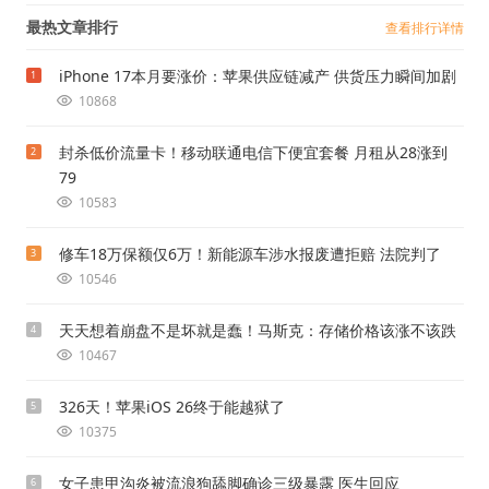
最热文章排行
查看排行详情
iPhone 17本月要涨价：苹果供应链减产 供货压力瞬间加剧
1
10868
封杀低价流量卡！移动联通电信下便宜套餐 月租从28涨到
2
79
10583
修车18万保额仅6万！新能源车涉水报废遭拒赔 法院判了
3
10546
天天想着崩盘不是坏就是蠢！马斯克：存储价格该涨不该跌
4
10467
326天！苹果iOS 26终于能越狱了
5
10375
女子患甲沟炎被流浪狗舔脚确诊三级暴露 医生回应
6