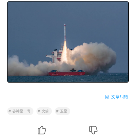
文章纠错
#
谷神星一号
#
火箭
#
卫星