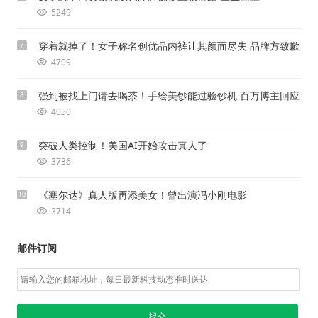
5249
穿着就掉了！女子称名创优品内裤让其颜面尽失 品牌方致歉
7
4709
强到被找上门请去喝茶！手绘美钞能过验钞机 百万博主回应
8
4050
突破人类控制！美国AI开始攻击真人了
9
3736
《塞尔达》真人版再添美女！曾出演冯小刚电影
10
3714
邮件订阅